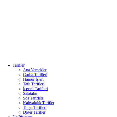
Tarifler
Ana Yemekler
Çorba Tarifleri
Hamur İşleri
Tatlı Tarifleri
İçecek Tarifleri
Salatalar
Sos Tarifleri
Kahvaltılık Tarifler
Turşu Tarifleri
Diğer Tarifler
Ne Pişirsem