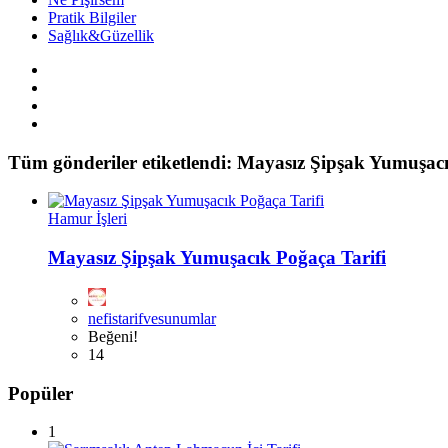
Pratik Bilgiler
Sağlık&Güzellik
Tüm gönderiler etiketlendi: Mayasız Şipşak Yumuşacı
Hamur İşleri
Mayasız Şipşak Yumuşacık Poğaça Tarifi
nefistarifvesunumlar
Beğeni!
14
Popüler
1