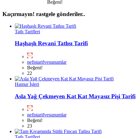
Beğeni!
Kaçırmayın!
rastgele gönderiler..
Tatlı Tarifleri
Haşhaşlı Revani Tatlısı Tarifi
nefistarifvesunumlar
Beğeni!
22
Hamur İşleri
Asla Yağ Çekmeyen Kat Kat Mayasız Pişi Tarifi
nefistarifvesunumlar
Beğeni!
23
Tatlı Tarifleri