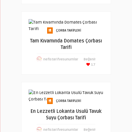
ÇORBA TARIFLERI
Tam Kıvamında Domates Çorbası
Tarifi
nefistarifvesunumlar
Beğeni!
17
ÇORBA TARIFLERI
En Lezzetli Lokanta Usulü Tavuk
Suyu Çorbası Tarifi
nefistarifvesunumlar
Beğeni!