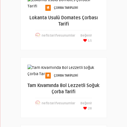
ÇORBA TARIFLERI
Lokanta Usulü Domates Çorbası
Tarifi
nefistarifvesunumlar
Beğeni!
15
ÇORBA TARIFLERI
Tam Kıvamında Bol Lezzetli Soğuk
Çorba Tarifi
nefistarifvesunumlar
Beğeni!
28