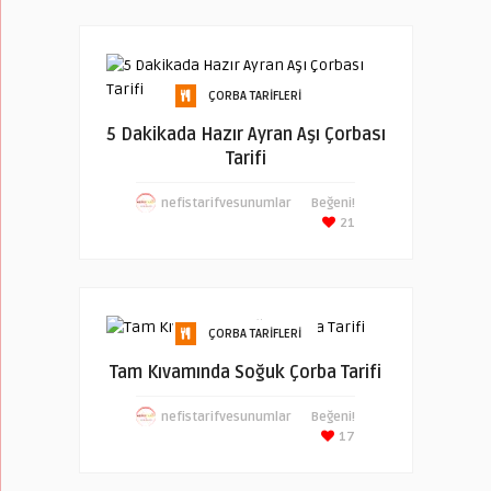
ÇORBA TARIFLERI
5 Dakikada Hazır Ayran Aşı Çorbası
Tarifi
nefistarifvesunumlar
Beğeni!
21
ÇORBA TARIFLERI
Tam Kıvamında Soğuk Çorba Tarifi
nefistarifvesunumlar
Beğeni!
17