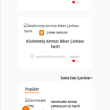
15
ÇORBA TARIFLERI
Közlenmiş Kırmızı Biber Çorbası
Tarifi
nefistarifvesunumlar
Beğeni!
15
Daha Eski İçerikler ›
Popüler
Sarımsaklı Antep
Lahmacun İçi Tarifi
1