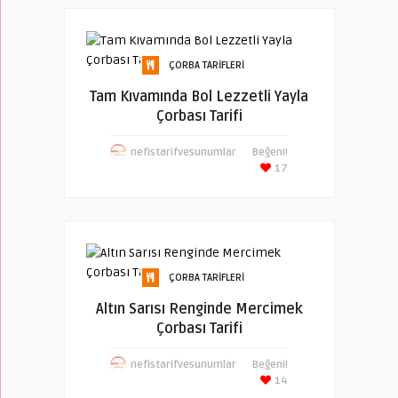
ÇORBA TARIFLERI
Tam Kıvamında Bol Lezzetli Yayla
Çorbası Tarifi
nefistarifvesunumlar
Beğeni!
17
ÇORBA TARIFLERI
Altın Sarısı Renginde Mercimek
Çorbası Tarifi
nefistarifvesunumlar
Beğeni!
14