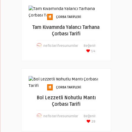
ÇORBA TARIFLERI
Tam Kıvamında Yalancı Tarhana
Çorbası Tarifi
nefistarifvesunumlar
Beğeni!
14
ÇORBA TARIFLERI
Bol Lezzetli Nohutlu Mantı
Çorbası Tarifi
nefistarifvesunumlar
Beğeni!
28