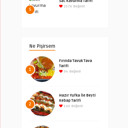
Sac Kavurma Tarifi
2576
Beğeni!
5
Ne Pişirsem
Fırında Tavuk Tava
Tarifi
1
94
Beğeni!
Hazır Yufka İle Beyti
Kebap Tarifi
2
140
Beğeni!