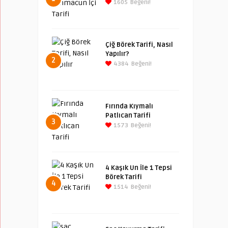
1605
Beğeni!
Çiğ Börek Tarifi, Nasıl
Yapılır?
2
4384
Beğeni!
Fırında Kıymalı
Patlıcan Tarifi
3
1573
Beğeni!
4 Kaşık Un İle 1 Tepsi
Börek Tarifi
4
1514
Beğeni!