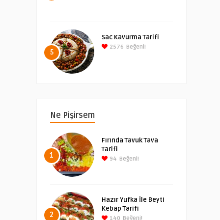
Sac Kavurma Tarifi
2576
Beğeni!
5
Ne Pişirsem
Fırında Tavuk Tava
Tarifi
1
94
Beğeni!
Hazır Yufka İle Beyti
Kebap Tarifi
2
140
Beğeni!