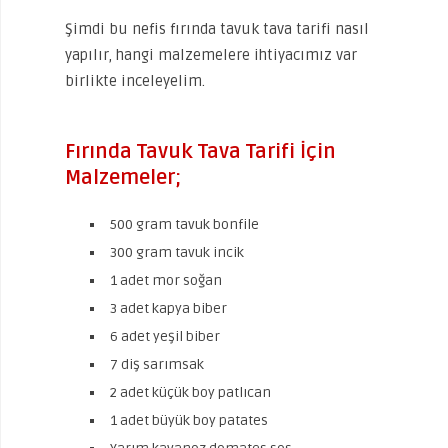
Şimdi bu nefis fırında tavuk tava tarifi nasıl
yapılır, hangi malzemelere ihtiyacımız var
birlikte inceleyelim.
Fırında Tavuk Tava Tarifi İçin
Malzemeler;
500 gram tavuk bonfile
300 gram tavuk incik
1 adet mor soğan
3 adet kapya biber
6 adet yeşil biber
7 diş sarımsak
2 adet küçük boy patlıcan
1 adet büyük boy patates