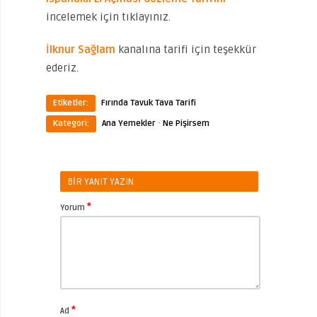
incelemek için tıklayınız.
İlknur Sağlam
kanalına tarifi için teşekkür
ederiz.
Etiketler:
Fırında Tavuk Tava Tarifi
·
Kategori:
Ana Yemekler
Ne Pişirsem
BIR YANIT YAZIN
*
Yorum
*
Ad