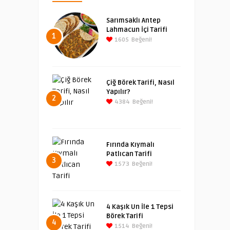
Sarımsaklı Antep
Lahmacun İçi Tarifi
1
1605
Beğeni!
Çiğ Börek Tarifi, Nasıl
Yapılır?
2
4384
Beğeni!
Fırında Kıymalı
Patlıcan Tarifi
3
1573
Beğeni!
4 Kaşık Un İle 1 Tepsi
Börek Tarifi
4
1514
Beğeni!