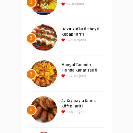
1
94
Beğeni!
Hazır Yufka İle Beyti
Kebap Tarifi
2
140
Beğeni!
Mangal Tadında
Fırında Kanat Tarifi
3
124
Beğeni!
Az Kıymayla Kıbrıs
Köfte Tarifi
4
174
Beğeni!