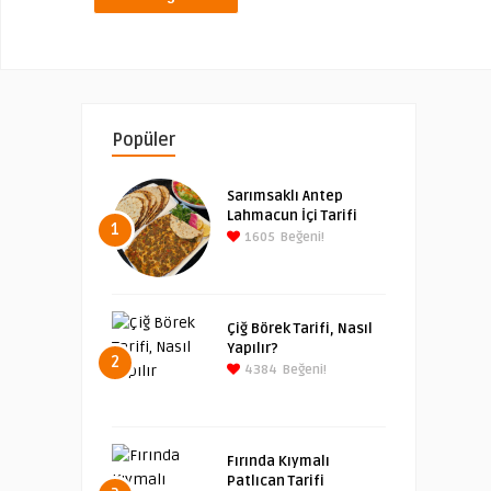
Popüler
Sarımsaklı Antep
Lahmacun İçi Tarifi
1
1605
Beğeni!
Çiğ Börek Tarifi, Nasıl
Yapılır?
2
4384
Beğeni!
Fırında Kıymalı
Patlıcan Tarifi