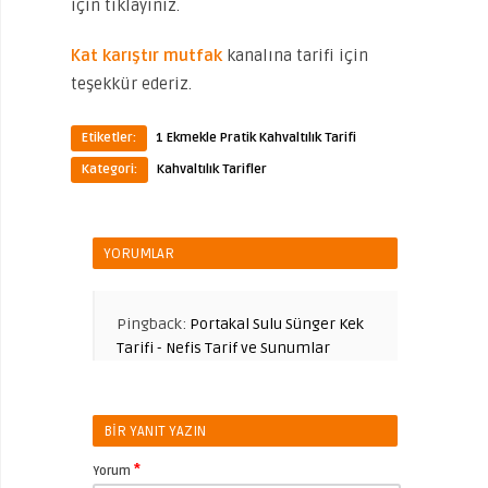
için tıklayınız.
Kat karıştır mutfak
kanalına tarifi için
teşekkür ederiz.
Etiketler:
1 Ekmekle Pratik Kahvaltılık Tarifi
Kategori:
Kahvaltılık Tarifler
YORUMLAR
Pingback:
Portakal Sulu Sünger Kek
Tarifi - Nefis Tarif ve Sunumlar
BIR YANIT YAZIN
*
Yorum