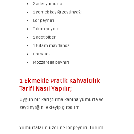
2 adet yumurta
1 yemek kaşığı zeytinyağı
Lor peyniri
Tulum peyniri
1 adet biber
1 tutam maydanoz
Domates
Mozzarella peyniri
1 Ekmekle Pratik Kahvaltılık
Tarifi Nasıl Yapılır;
Uygun bir karıştırma kabına yumurta ve
zeytinyağını ekleyip çırpalım.
Yumurtaların üzerine lor peyniri, tulum