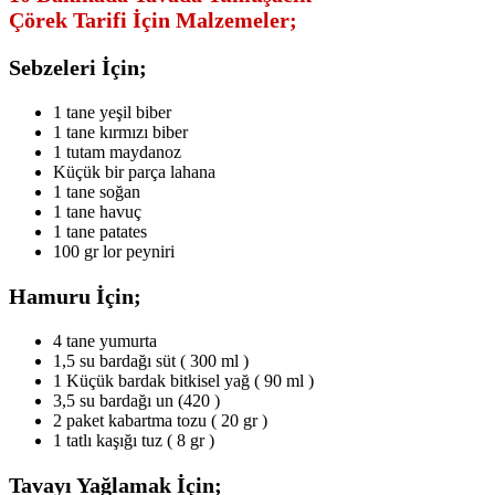
Çörek Tarifi İçin Malzemeler;
Sebzeleri İçin;
1 tane yeşil biber
1 tane kırmızı biber
1 tutam maydanoz
Küçük bir parça lahana
1 tane soğan
1 tane havuç
1 tane patates
100 gr lor peyniri
Hamuru İçin;
4 tane yumurta
1,5 su bardağı süt ( 300 ml )
1 Küçük bardak bitkisel yağ ( 90 ml )
3,5 su bardağı un (420 )
2 paket kabartma tozu ( 20 gr )
1 tatlı kaşığı tuz ( 8 gr )
Tavayı Yağlamak İçin;