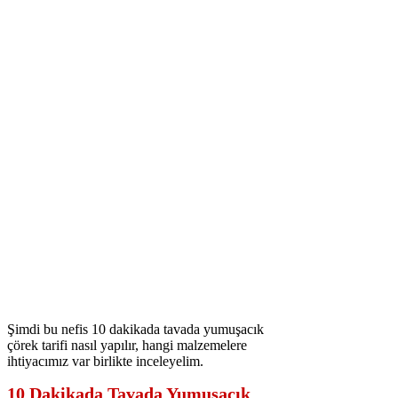
Şimdi bu nefis 10 dakikada tavada yumuşacık
çörek tarifi nasıl yapılır, hangi malzemelere
ihtiyacımız var birlikte inceleyelim.
10 Dakikada Tavada Yumuşacık