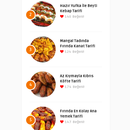
Hazır Yufka İle Beyti
Kebap Tarifi
2
140
Beğeni!
Mangal Tadında
Fırında Kanat Tarifi
3
124
Beğeni!
Az Kıymayla Kıbrıs
Köfte Tarifi
4
174
Beğeni!
Fırında En Kolay Ana
Yemek Tarifi
5
147
Beğeni!