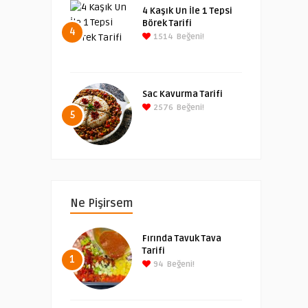
4 Kaşık Un İle 1 Tepsi
Börek Tarifi
4
1514
Beğeni!
Sac Kavurma Tarifi
2576
Beğeni!
5
Ne Pişirsem
Fırında Tavuk Tava
Tarifi
1
94
Beğeni!