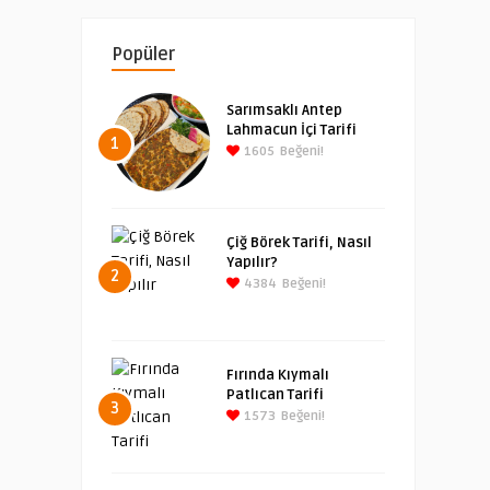
Popüler
Sarımsaklı Antep
Lahmacun İçi Tarifi
1
1605
Beğeni!
Çiğ Börek Tarifi, Nasıl
Yapılır?
2
4384
Beğeni!
Fırında Kıymalı
Patlıcan Tarifi
3
1573
Beğeni!