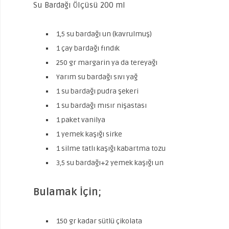
Su Bardağı Ölçüsü 200 ml
1,5 su bardağı un (kavrulmuş)
1 çay bardağı fındık
250 gr margarin ya da tereyağı
Yarım su bardağı sıvı yağ
1 su bardağı pudra şekeri
1 su bardağı mısır nişastası
1 paket vanilya
1 yemek kaşığı sirke
1 silme tatlı kaşığı kabartma tozu
3,5 su bardağı+2 yemek kaşığı un
Bulamak İçin;
150 gr kadar sütlü çikolata