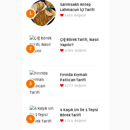
Sarımsaklı Antep
Lahmacun İçi Tarifi
1
1605
Beğeni!
Çiğ Börek Tarifi, Nasıl
Yapılır?
2
4384
Beğeni!
Fırında Kıymalı
Patlıcan Tarifi
3
1573
Beğeni!
4 Kaşık Un İle 1 Tepsi
Börek Tarifi
4
1514
Beğeni!