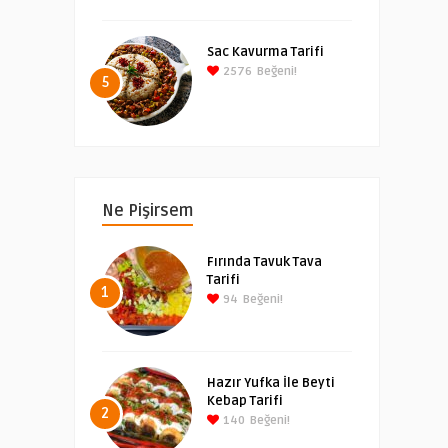
Sac Kavurma Tarifi
2576
Beğeni!
5
Ne Pişirsem
Fırında Tavuk Tava
Tarifi
1
94
Beğeni!
Hazır Yufka İle Beyti
Kebap Tarifi
2
140
Beğeni!