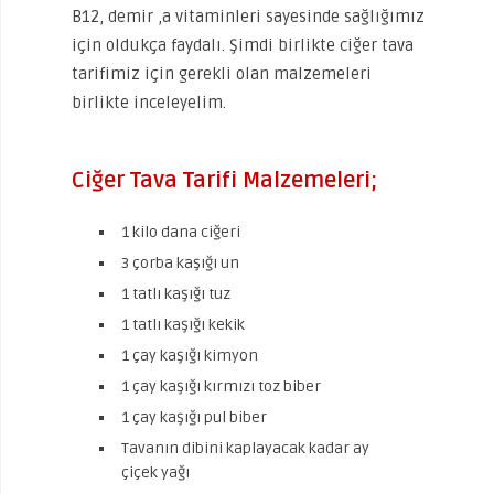
B12, demir ,a vitaminleri sayesinde sağlığımız
için oldukça faydalı. Şimdi birlikte ciğer tava
tarifimiz için gerekli olan malzemeleri
birlikte inceleyelim.
Ciğer Tava Tarifi Malzemeleri;
1 kilo dana ciğeri
3 çorba kaşığı un
1 tatlı kaşığı tuz
1 tatlı kaşığı kekik
1 çay kaşığı kimyon
1 çay kaşığı kırmızı toz biber
1 çay kaşığı pul biber
Tavanın dibini kaplayacak kadar ay
çiçek yağı