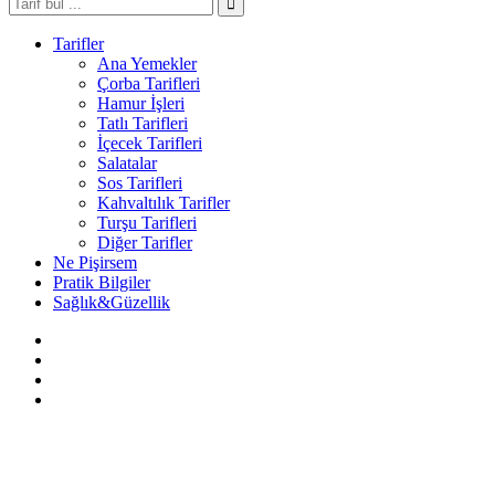
Tarifler
Ana Yemekler
Çorba Tarifleri
Hamur İşleri
Tatlı Tarifleri
İçecek Tarifleri
Salatalar
Sos Tarifleri
Kahvaltılık Tarifler
Turşu Tarifleri
Diğer Tarifler
Ne Pişirsem
Pratik Bilgiler
Sağlık&Güzellik