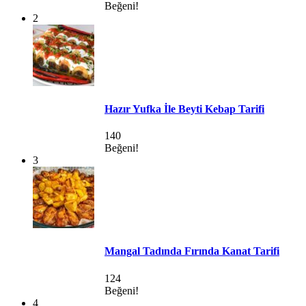
Beğeni!
2
Hazır Yufka İle Beyti Kebap Tarifi
140
Beğeni!
3
Mangal Tadında Fırında Kanat Tarifi
124
Beğeni!
4