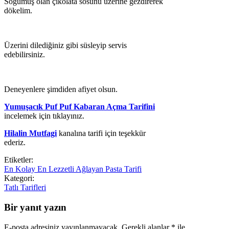
Soğumuş olan çikolata sosunu üzerine gezdirerek
dökelim.
Üzerini dilediğiniz gibi süsleyip servis
edebilirsiniz.
Deneyenlere şimdiden afiyet olsun.
Yumuşacık Puf Puf Kabaran Açma Tarifini
incelemek için tıklayınız.
Hilalin Mutfagi
kanalına tarifi için teşekkür
ederiz.
Etiketler:
En Kolay En Lezzetli Ağlayan Pasta Tarifi
Kategori:
Tatlı Tarifleri
Bir yanıt yazın
E-posta adresiniz yayınlanmayacak.
Gerekli alanlar
*
ile