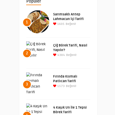
Popüler
Sarımsaklı Antep
Lahmacun İçi Tarifi
1
1605
Beğeni!
Çiğ Börek Tarifi, Nasıl
Yapılır?
2
4384
Beğeni!
Fırında Kıymalı
Patlıcan Tarifi
3
1573
Beğeni!
4 Kaşık Un İle 1 Tepsi
Börek Tarifi