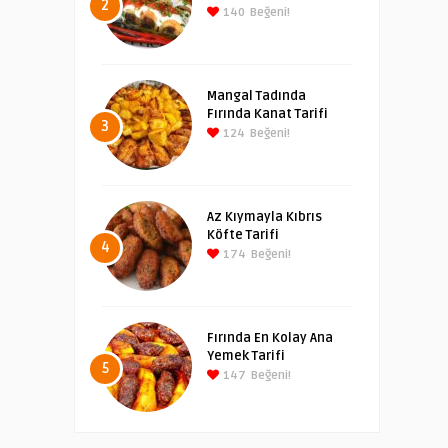
2
140
Beğeni!
Mangal Tadında
Fırında Kanat Tarifi
3
124
Beğeni!
Az Kıymayla Kıbrıs
Köfte Tarifi
4
174
Beğeni!
Fırında En Kolay Ana
Yemek Tarifi
5
147
Beğeni!