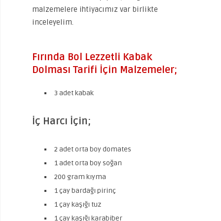
malzemelere ihtiyacımız var birlikte
inceleyelim.
Fırında Bol Lezzetli Kabak
Dolması Tarifi İçin Malzemeler;
3 adet kabak
İç Harcı İçin;
2 adet orta boy domates
1 adet orta boy soğan
200 gram kıyma
1 çay bardağı pirinç
1 çay kaşığı tuz
1 çay kaşığı karabiber