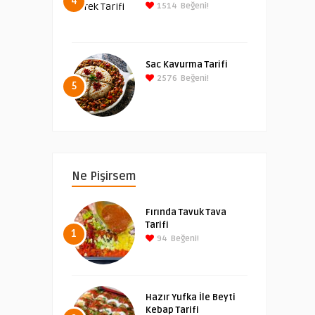
4
1514
Beğeni!
Sac Kavurma Tarifi
2576
Beğeni!
5
Ne Pişirsem
Fırında Tavuk Tava
Tarifi
1
94
Beğeni!
Hazır Yufka İle Beyti
Kebap Tarifi