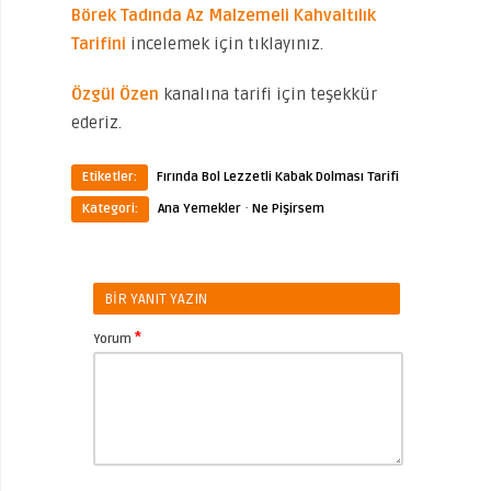
Börek Tadında Az Malzemeli Kahvaltılık
Tarifini
incelemek için tıklayınız.
Özgül Özen
kanalına tarifi için teşekkür
ederiz.
Etiketler:
Fırında Bol Lezzetli Kabak Dolması Tarifi
·
Kategori:
Ana Yemekler
Ne Pişirsem
BIR YANIT YAZIN
*
Yorum