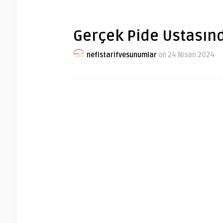
Gerçek Pide Ustasınd
nefistarifvesunumlar
on 24 Nisan 2024