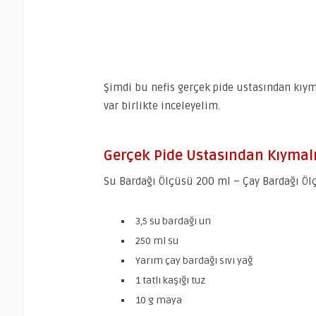
Şimdi bu nefis gerçek pide ustasından kıyma
var birlikte inceleyelim.
Gerçek Pide Ustasından Kıymalı 
Su Bardağı Ölçüsü 200 ml – Çay Bardağı Öl
3,5 su bardağı un
250 ml su
Yarım çay bardağı sıvı yağ
1 tatlı kaşığı tuz
10 g maya