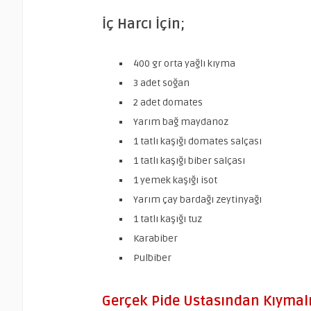
İç Harcı İçin;
400 gr orta yağlı kıyma
3 adet soğan
2 adet domates
Yarım bağ maydanoz
1 tatlı kaşığı domates salçası
1 tatlı kaşığı biber salçası
1 yemek kaşığı isot
Yarım çay bardağı zeytinyağı
1 tatlı kaşığı tuz
Karabiber
Pulbiber
Gerçek Pide Ustasından Kıymalı P