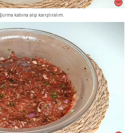
ğurma kabına alıp karıştıralım.