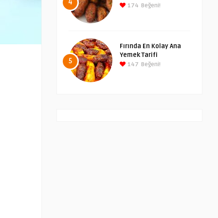
4
174
Beğeni!
Fırında En Kolay Ana
Yemek Tarifi
5
147
Beğeni!