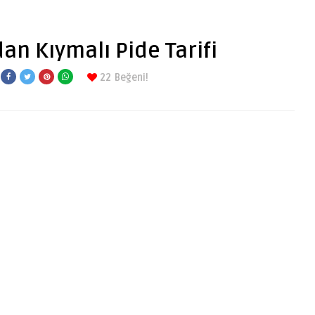
an Kıymalı Pide Tarifi
22
Beğeni!