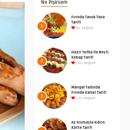
Ne Pişirsem
Fırında Tavuk Tava
Tarifi
1
94
Beğeni!
Hazır Yufka İle Beyti
Kebap Tarifi
2
140
Beğeni!
Mangal Tadında
Fırında Kanat Tarifi
3
124
Beğeni!
Az Kıymayla Kıbrıs
Köfte Tarifi