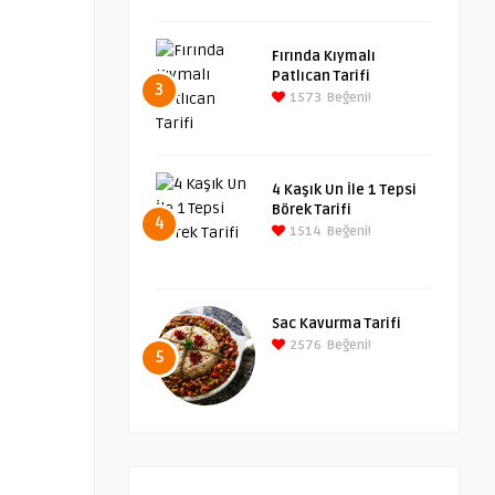
Fırında Kıymalı
Patlıcan Tarifi
3
1573
Beğeni!
4 Kaşık Un İle 1 Tepsi
Börek Tarifi
4
1514
Beğeni!
Sac Kavurma Tarifi
2576
Beğeni!
5