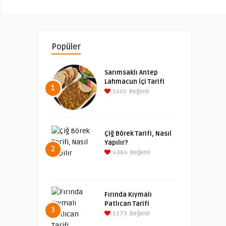
Popüler
Sarımsaklı Antep
Lahmacun İçi Tarifi
1
1605
Beğeni!
Çiğ Börek Tarifi, Nasıl
Yapılır?
2
4384
Beğeni!
Fırında Kıymalı
Patlıcan Tarifi
3
1573
Beğeni!