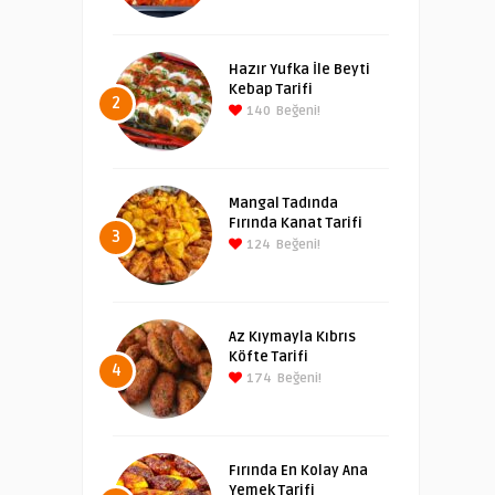
Hazır Yufka İle Beyti
Kebap Tarifi
2
140
Beğeni!
Mangal Tadında
Fırında Kanat Tarifi
3
124
Beğeni!
Az Kıymayla Kıbrıs
Köfte Tarifi
4
174
Beğeni!
Fırında En Kolay Ana
Yemek Tarifi