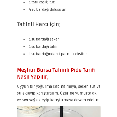
1 tatlı kaşığı tuz
4 su bardağı dolusu un
Tahinli Harcı İçin;
1 su bardağı şeker
1 su bardağı tahin
1 su bardağından 1 parmak eksik su
Meşhur Bursa Tahinli Pide Tarifi
Nasıl Yapılır;
Uygun bir yoğurma kabına maya, şeker, süt ve
su ekleyip karıştıralım. Üzerine yumurta akı
ve sıvı yağ ekleyip karıştırmaya devam edelim.