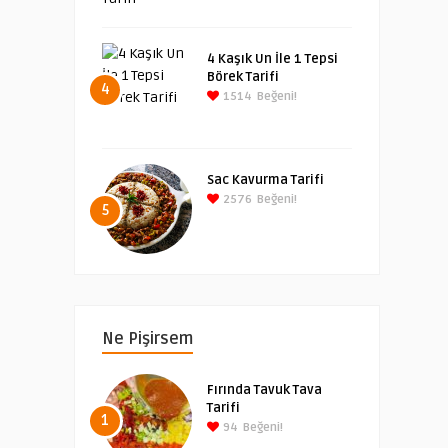
4 Kaşık Un İle 1 Tepsi
Börek Tarifi
4
1514
Beğeni!
Sac Kavurma Tarifi
2576
Beğeni!
5
Ne Pişirsem
Fırında Tavuk Tava
Tarifi
1
94
Beğeni!