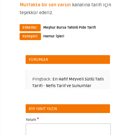
Mutfakta bir sen varsın
kanalına tarifi için
teşekkür ederiz.
Etiketler:
Meşhur Bursa Tahinli Pide Tarifi
Kategori:
Hamur İşleri
YORUMLAR
Pingback:
En Hafif Meyveli Sütlü Tatlı
Tarifi - Nefis Tarif ve Sunumlar
BIR YANIT YAZIN
*
Yorum