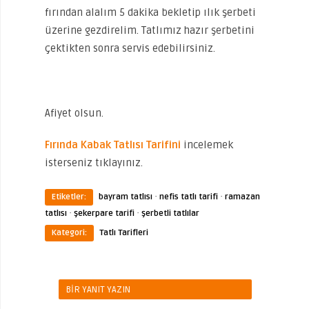
fırından alalım 5 dakika bekletip ılık şerbeti
üzerine gezdirelim. Tatlımız hazır şerbetini
çektikten sonra servis edebilirsiniz.
Afiyet olsun.
Fırında Kabak Tatlısı Tarifini
incelemek
isterseniz tıklayınız.
·
·
Etiketler:
bayram tatlısı
nefis tatlı tarifi
ramazan
·
·
tatlısı
şekerpare tarifi
şerbetli tatlılar
Kategori:
Tatlı Tarifleri
BIR YANIT YAZIN