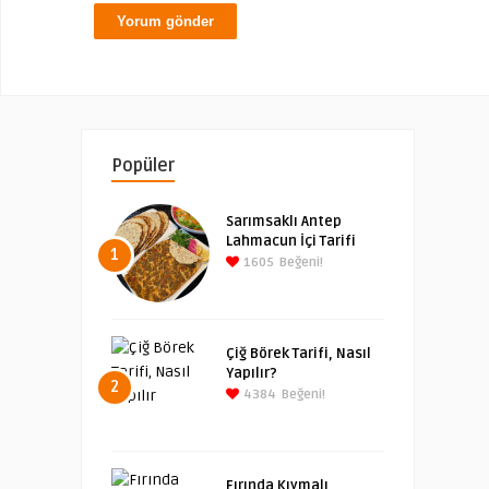
Popüler
Sarımsaklı Antep
Lahmacun İçi Tarifi
1
1605
Beğeni!
Çiğ Börek Tarifi, Nasıl
Yapılır?
2
4384
Beğeni!
Fırında Kıymalı