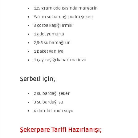
125 gram oda ısısında margarin
Yarım su bardağı pudra şekeri
3 çorba kaşığı irmik
1 adet yumurta
2,5-3 su bardağı un
1 paket vanilya
1 çay kaşığı kabartma tozu
Şerbeti İçin;
2 su bardağı şeker
3 su bardağı su
4 damla limon suyu
Şekerpare Tarifi Hazırlanışı;