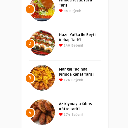
Fırında Tavuk Tava
Tarifi
1
94
Beğeni!
Hazır Yufka İle Beyti
Kebap Tarifi
2
140
Beğeni!
Mangal Tadında
Fırında Kanat Tarifi
3
124
Beğeni!
Az Kıymayla Kıbrıs
Köfte Tarifi
4
174
Beğeni!