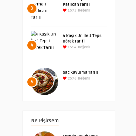
Patlıcan Tarifi
3
1573
Beğeni!
4 Kaşık Un İle 1 Tepsi
Börek Tarifi
4
1514
Beğeni!
Sac Kavurma Tarifi
2576
Beğeni!
5
Ne Pişirsem