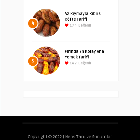
Az Kıymayla Kıbrıs
Köfte Tarifi
4
174
Beğeni!
Fırında En Kolay Ana
Yemek Tarifi
5
147
Beğeni!
Copyright © 2022 | Nefis Tarif ve Sunumlar