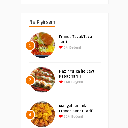
Ne Pişirsem
Fırında Tavuk Tava
Tarifi
1
94
Beğeni!
Hazır Yufka İle Beyti
Kebap Tarifi
2
140
Beğeni!
Mangal Tadında
Fırında Kanat Tarifi
3
124
Beğeni!