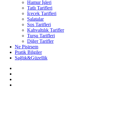
Hamur İşleri
Tatlı Tarifleri
İçecek Tarifleri
Salatalar
Sos Tarifleri
Kahvaltılık Tarifler
Turşu Tarifleri
Diğer Tarifler
Ne Pişirsem
Pratik Bilgiler
Sağlık&Güzellik