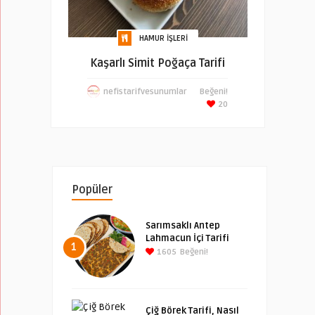
HAMUR İŞLERI
Kaşarlı Simit Poğaça Tarifi
nefistarifvesunumlar
Beğeni!
20
Popüler
Sarımsaklı Antep
Lahmacun İçi Tarifi
1
1605
Beğeni!
Çiğ Börek Tarifi, Nasıl