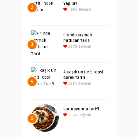
Yapılır?
2
4384
Beğeni!
Fırında Kıymalı
Patlıcan Tarifi
3
1573
Beğeni!
4 Kaşık Un İle 1 Tepsi
Börek Tarifi
4
1514
Beğeni!
Sac Kavurma Tarifi
2576
Beğeni!
5