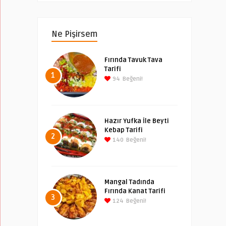
Ne Pişirsem
Fırında Tavuk Tava
Tarifi
1
94
Beğeni!
Hazır Yufka İle Beyti
Kebap Tarifi
2
140
Beğeni!
Mangal Tadında
Fırında Kanat Tarifi
3
124
Beğeni!