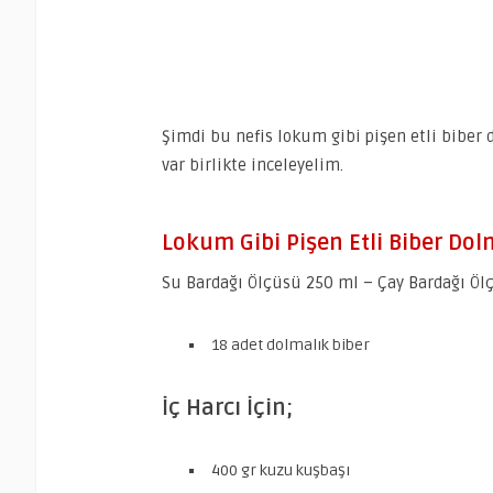
Şimdi bu nefis lokum gibi pişen etli biber 
var birlikte inceleyelim.
Lokum Gibi Pişen Etli Biber Dolm
Su Bardağı Ölçüsü 250 ml – Çay Bardağı Öl
18 adet dolmalık biber
İç Harcı İçin;
400 gr kuzu kuşbaşı