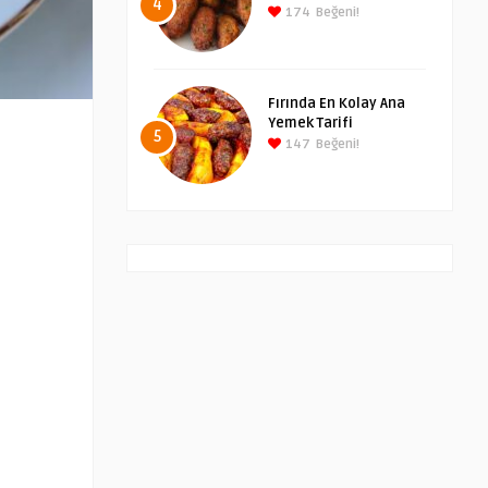
4
174
Beğeni!
Fırında En Kolay Ana
Yemek Tarifi
5
147
Beğeni!