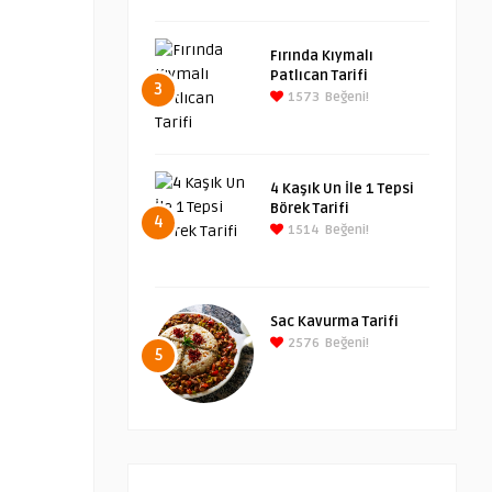
Fırında Kıymalı
Patlıcan Tarifi
3
1573
Beğeni!
4 Kaşık Un İle 1 Tepsi
Börek Tarifi
4
1514
Beğeni!
Sac Kavurma Tarifi
2576
Beğeni!
5