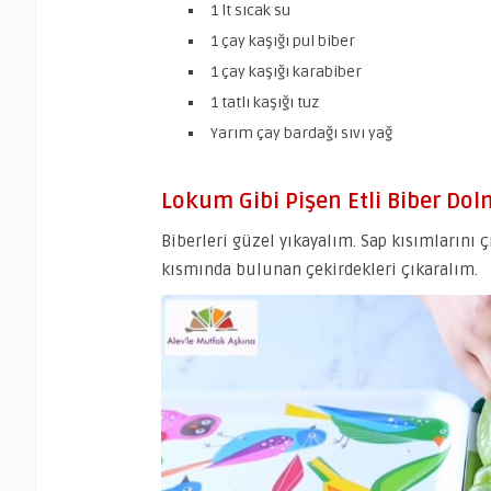
1 lt sıcak su
1 çay kaşığı pul biber
1 çay kaşığı karabiber
1 tatlı kaşığı tuz
Yarım çay bardağı sıvı yağ
Lokum Gibi Pişen Etli Biber Dolma
Biberleri güzel yıkayalım. Sap kısımlarını 
kısmında bulunan çekirdekleri çıkaralım.