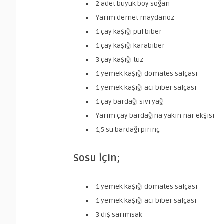
2 adet büyük boy soğan
Yarım demet maydanoz
1 çay kaşığı pul biber
1 çay kaşığı karabiber
3 çay kaşığı tuz
1 yemek kaşığı domates salçası
1 yemek kaşığı acı biber salçası
1 çay bardağı sıvı yağ
Yarım çay bardağına yakın nar ekşisi
1,5 su bardağı pirinç
Sosu İçin;
1 yemek kaşığı domates salçası
1 yemek kaşığı acı biber salçası
3 diş sarımsak