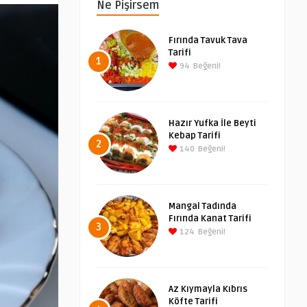
Ne Pişirsem
Fırında Tavuk Tava
Tarifi
1
94
Beğeni!
Hazır Yufka İle Beyti
Kebap Tarifi
2
140
Beğeni!
Mangal Tadında
Fırında Kanat Tarifi
3
124
Beğeni!
Az Kıymayla Kıbrıs
Köfte Tarifi