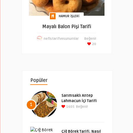
HAMUR İŞLERI
Mayalı Balon Pişi Tarifi
nefistarifvesunumlar
Beğeni!
20
Popüler
Sarımsaklı Antep
Lahmacun İçi Tarifi
1
1605
Beğeni!
Çiğ Börek Tarifi, Nasıl