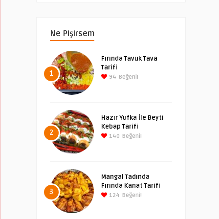
Ne Pişirsem
Fırında Tavuk Tava
Tarifi
1
94
Beğeni!
Hazır Yufka İle Beyti
Kebap Tarifi
2
140
Beğeni!
Mangal Tadında
Fırında Kanat Tarifi
3
124
Beğeni!