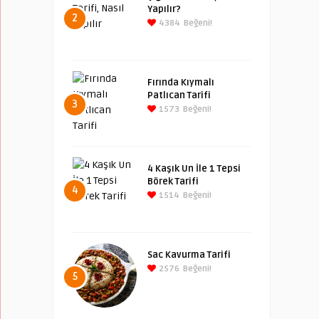
Yapılır?
2
4384
Beğeni!
Fırında Kıymalı
Patlıcan Tarifi
3
1573
Beğeni!
4 Kaşık Un İle 1 Tepsi
Börek Tarifi
4
1514
Beğeni!
Sac Kavurma Tarifi
2576
Beğeni!
5