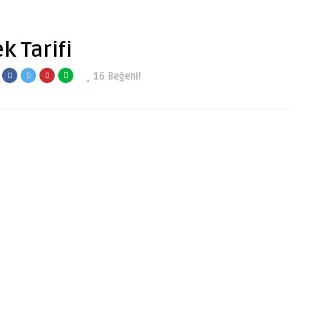
 Tarifi
16
Beğeni!