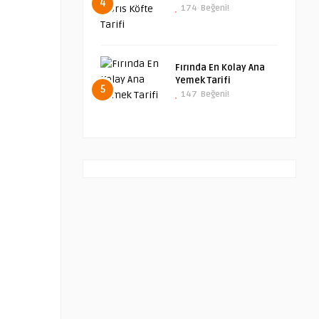
4
174
Beğeni!
Fırında En Kolay Ana
Yemek Tarifi
5
147
Beğeni!