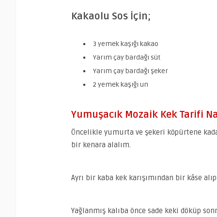
Kakaolu Sos İçin;
3 yemek kaşığı kakao
Yarım çay bardağı süt
Yarım çay bardağı şeker
2 yemek kaşığı un
Yumuşacık Mozaik Kek Tarifi Nas
Öncelikle yumurta ve şekeri köpürtene kada
bir kenara alalım.
Ayrı bir kaba kek karışımından bir kâse alı
Yağlanmış kalıba önce sade keki döküp sonr