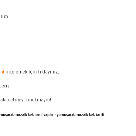
elim.
ini
incelemek için tıklayınız.
deriz.
takip etmeyi unutmayın!
·
muşacık mozaik kek nasıl yapılır
yumuşacık mozaik kek tarifi