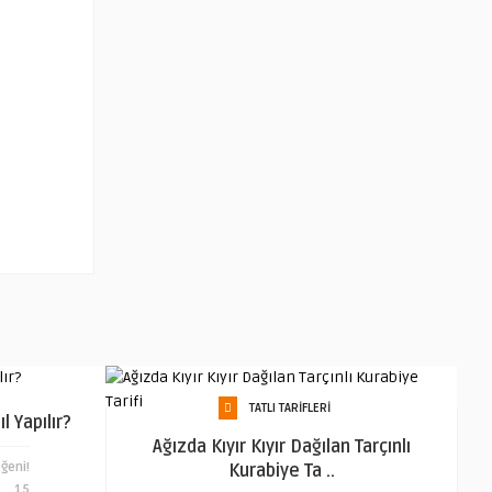
TATLI TARIFLERI
l Yapılır?
Ağızda Kıyır Kıyır Dağılan Tarçınlı
ğeni!
Kurabiye Ta ..
15