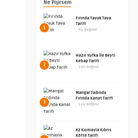
Ne Pişirsem
Fırında Tavuk Tava
Tarifi
1
94
Beğeni!
Hazır Yufka İle Beyti
Kebap Tarifi
2
140
Beğeni!
Mangal Tadında
Fırında Kanat Tarifi
3
124
Beğeni!
Az Kıymayla Kıbrıs
Köfte Tarifi