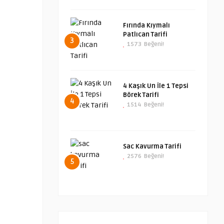
Fırında Kıymalı
Patlıcan Tarifi
3
1573
Beğeni!
4 Kaşık Un İle 1 Tepsi
Börek Tarifi
4
1514
Beğeni!
Sac Kavurma Tarifi
2576
Beğeni!
5