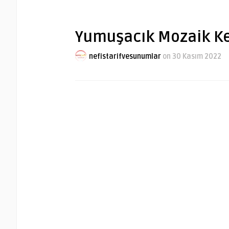
Yumuşacık Mozaik Kek
nefistarifvesunumlar
on 30 Kasım 2022