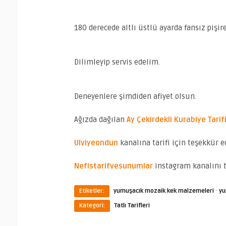
180 derecede altlı üstlü ayarda fansız pişir
Dilimleyip servis edelim.
Deneyenlere şimdiden afiyet olsun.
Ağızda dağılan
Ay Çekirdekli Kurabiye Tarif
Ulviyeondun
kanalına tarifi için teşekkür e
Nefistarifvesunumlar
instagram kanalını 
·
Etiketler:
yumuşacık mozaik kek malzemeleri
yu
Kategori:
Tatlı Tarifleri