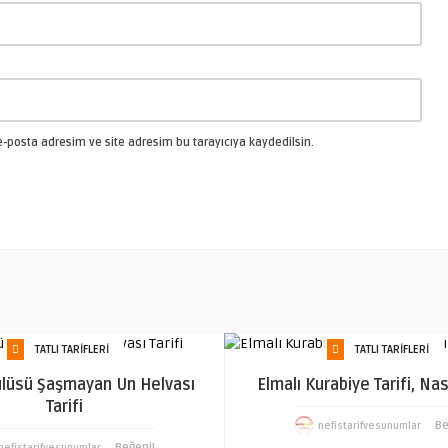
-posta adresim ve site adresim bu tarayıcıya kaydedilsin.
TATLI TARIFLERI
TATLI TARIFLERI
ülüsü Şaşmayan Un Helvası
Elmalı Kurabiye Tarifi, Nası
Tarifi
Be
nefistarifvesunumlar
Beğeni!