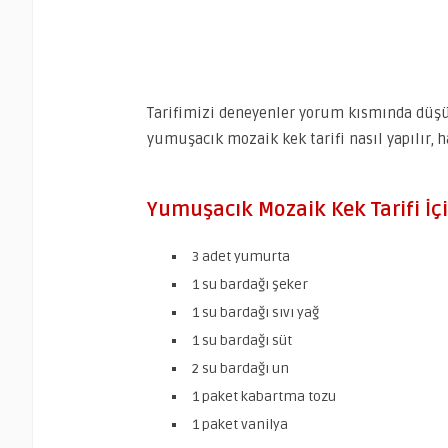
Tarifimizi deneyenler yorum kısmında düşünc
yumuşacık mozaik kek tarifi nasıl yapılır, 
Yumuşacık Mozaik Kek Tarifi İç
3 adet yumurta
1 su bardağı şeker
1 su bardağı sıvı yağ
1 su bardağı süt
2 su bardağı un
1 paket kabartma tozu
1 paket vanilya