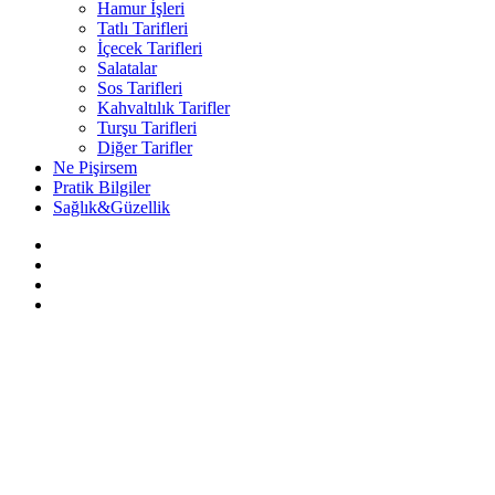
Hamur İşleri
Tatlı Tarifleri
İçecek Tarifleri
Salatalar
Sos Tarifleri
Kahvaltılık Tarifler
Turşu Tarifleri
Diğer Tarifler
Ne Pişirsem
Pratik Bilgiler
Sağlık&Güzellik