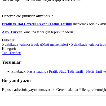
Deneyenlere şimdiden afiyet olsun.
Pratik ve Bol Lezzetli Revani Tatlısı Tarifini
incelemek için tıklayın
Alev Türken
kanalına tarifi için teşekkür ederiz.
Etiketler:
5 dakikada yalancı tavuk göğsü malzemeleri
·
5 dakikada yalancı tavu
Kategori:
Tatlı Tarifleri
Yorumlar
Pingback:
Pasta Tadında Pratik Sütlü Tatlı Tarifi - Nefis Tarif
Bir yanıt yazın
E-posta adresiniz yayınlanmayacak.
Gerekli alanlar
*
ile işaretlenmişl