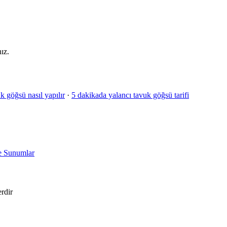
ız.
k göğsü nasıl yapılır
·
5 dakikada yalancı tavuk göğsü tarifi
 ve Sunumlar
erdir