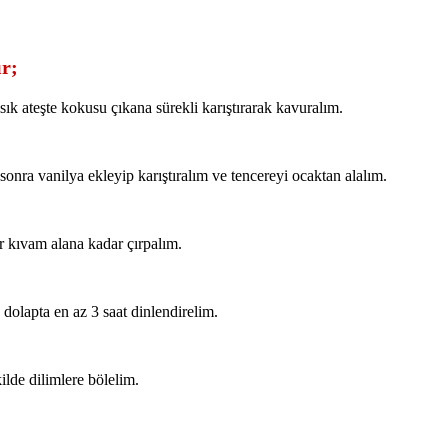
ır;
sık ateşte kokusu çıkana sürekli karıştırarak kavuralım.
onra vanilya ekleyip karıştıralım ve tencereyi ocaktan alalım.
ir kıvam alana kadar çırpalım.
dolapta en az 3 saat dinlendirelim.
kilde dilimlere bölelim.