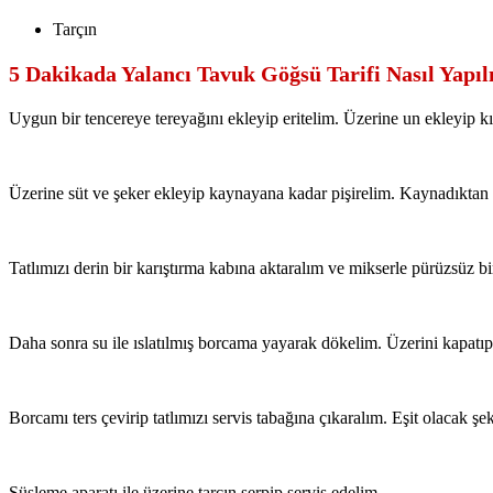
Tarçın
5 Dakikada Yalancı Tavuk Göğsü Tarifi Nasıl Yapıl
Uygun bir tencereye tereyağını ekleyip eritelim. Üzerine un ekleyip kı
Üzerine süt ve şeker ekleyip kaynayana kadar pişirelim. Kaynadıktan s
Tatlımızı derin bir karıştırma kabına aktaralım ve mikserle pürüzsüz b
Daha sonra su ile ıslatılmış borcama yayarak dökelim. Üzerini kapatıp 
Borcamı ters çevirip tatlımızı servis tabağına çıkaralım. Eşit olacak şe
Süsleme aparatı ile üzerine tarçın serpip servis edelim.