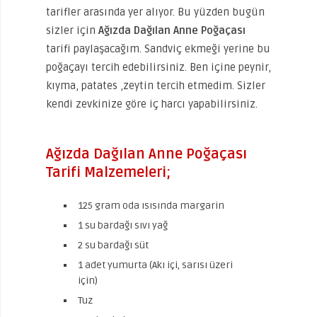
tarifler arasında yer alıyor. Bu yüzden bugün
sizler için
Ağızda Dağılan Anne Poğaçası
tarifi paylaşacağım. Sandviç ekmeği yerine bu
poğaçayı tercih edebilirsiniz. Ben içine peynir,
kıyma, patates ,zeytin tercih etmedim. Sizler
kendi zevkinize göre iç harcı yapabilirsiniz.
Ağızda Dağılan Anne Poğaçası
Tarifi Malzemeleri;
125 gram oda ısısında margarin
1 su bardağı sıvı yağ
2 su bardağı süt
1 adet yumurta (Akı içi, sarısı üzeri
için)
Tuz