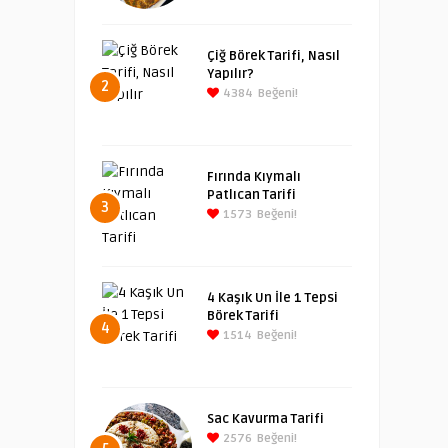
Çiğ Börek Tarifi, Nasıl
Yapılır?
2
4384
Beğeni!
Fırında Kıymalı
Patlıcan Tarifi
3
1573
Beğeni!
4 Kaşık Un İle 1 Tepsi
Börek Tarifi
4
1514
Beğeni!
Sac Kavurma Tarifi
2576
Beğeni!