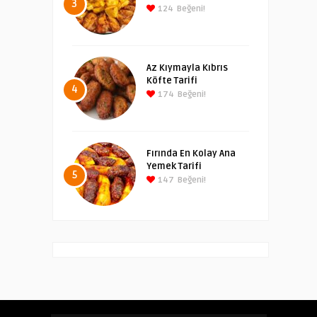
3
124
Beğeni!
Az Kıymayla Kıbrıs
Köfte Tarifi
4
174
Beğeni!
Fırında En Kolay Ana
Yemek Tarifi
5
147
Beğeni!