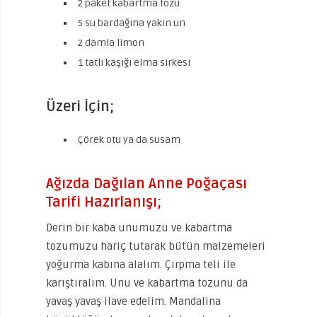
2 paket kabartma tozu
5 su bardağına yakın un
2 damla limon
1 tatlı kaşığı elma sirkesi
Üzeri İçin;
Çörek otu ya da susam
Ağızda Dağılan Anne Poğaçası
Tarifi Hazırlanışı;
Derin bir kaba unumuzu ve kabartma
tozumuzu hariç tutarak bütün malzemeleri
yoğurma kabına alalım. Çırpma teli ile
karıştıralım. Unu ve kabartma tozunu da
yavaş yavaş ilave edelim. Mandalina