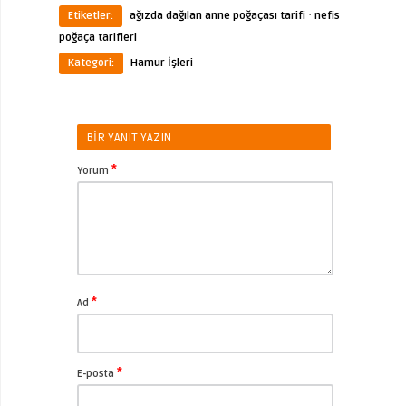
·
Etiketler:
ağızda dağılan anne poğaçası tarifi
nefis
poğaça tarifleri
Kategori:
Hamur İşleri
BIR YANIT YAZIN
*
Yorum
*
Ad
*
E-posta