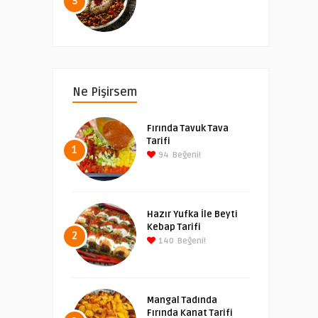
5
Ne Pişirsem
Fırında Tavuk Tava
Tarifi
1
94
Beğeni!
Hazır Yufka İle Beyti
Kebap Tarifi
2
140
Beğeni!
Mangal Tadında
Fırında Kanat Tarifi