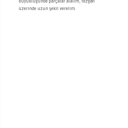
büyüklüğünde parçalar alalım, tezgah
üzerinde uzun şekil verelim.