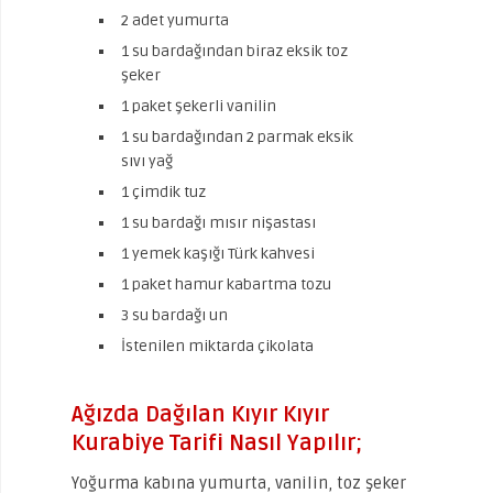
2 adet yumurta
1 su bardağından biraz eksik toz
şeker
1 paket şekerli vanilin
1 su bardağından 2 parmak eksik
sıvı yağ
1 çimdik tuz
1 su bardağı mısır nişastası
1 yemek kaşığı Türk kahvesi
1 paket hamur kabartma tozu
3 su bardağı un
İstenilen miktarda çikolata
Ağızda Dağılan Kıyır Kıyır
Kurabiye Tarifi Nasıl Yapılır;
Yoğurma kabına yumurta, vanilin, toz şeker