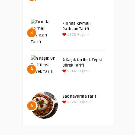
Fırında Kıymalı
Patlıcan Tarifi
3
1573
Beğeni!
4 Kaşık Un İle 1 Tepsi
Börek Tarifi
4
1514
Beğeni!
Sac Kavurma Tarifi
2576
Beğeni!
5