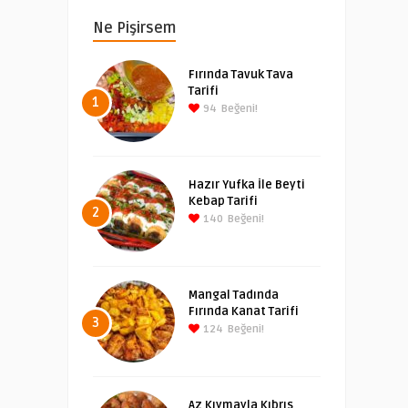
Ne Pişirsem
Fırında Tavuk Tava
Tarifi
1
94
Beğeni!
Hazır Yufka İle Beyti
Kebap Tarifi
2
140
Beğeni!
Mangal Tadında
Fırında Kanat Tarifi
3
124
Beğeni!
Az Kıymayla Kıbrıs