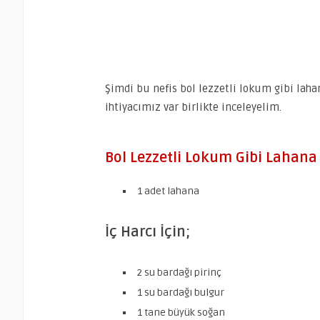
Şimdi bu nefis bol lezzetli lokum gibi laha
ihtiyacımız var birlikte inceleyelim.
Bol Lezzetli Lokum Gibi Lahana 
1 adet lahana
İç Harcı İçin;
2 su bardağı pirinç
1 su bardağı bulgur
1 tane büyük soğan