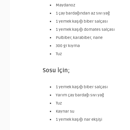
Maydanoz
1 çay bardağından az sıvı yağ
1 yemek kaşığı biber salçası
1 yemek kaşığı domates salçası
Pulbiber, karabiber, nane
300 gr kıyma
Tuz
Sosu İçin;
1 yemek kaşığı biber salçası
Yarım çay bardağı sıvı yağ
Tuz
Kaynar su
1 yemek kaşığı nar ekşişi