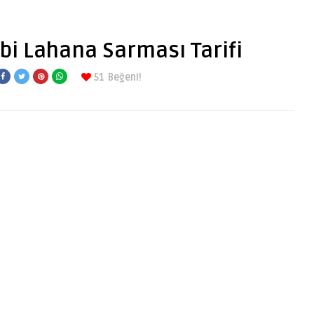
ibi Lahana Sarması Tarifi
51
Beğeni!