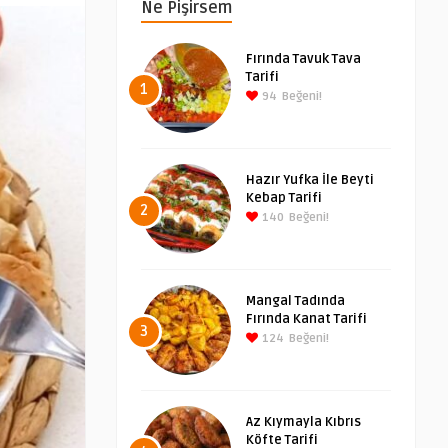
Ne Pişirsem
Fırında Tavuk Tava
Tarifi
1
94
Beğeni!
Hazır Yufka İle Beyti
Kebap Tarifi
2
140
Beğeni!
Mangal Tadında
Fırında Kanat Tarifi
3
124
Beğeni!
Az Kıymayla Kıbrıs
Köfte Tarifi