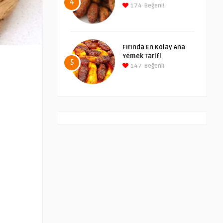
4
174
Beğeni!
Fırında En Kolay Ana
Yemek Tarifi
5
147
Beğeni!