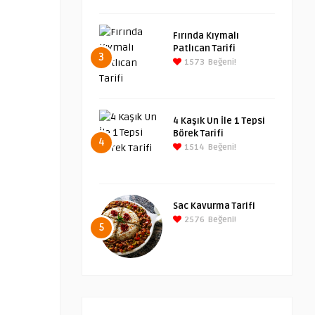
Fırında Kıymalı
Patlıcan Tarifi
3
1573
Beğeni!
4 Kaşık Un İle 1 Tepsi
Börek Tarifi
4
1514
Beğeni!
Sac Kavurma Tarifi
2576
Beğeni!
5