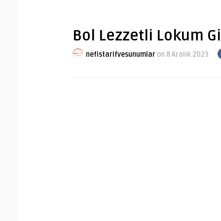
Bol Lezzetli Lokum G
nefistarifvesunumlar
on 8 Aralık 2023