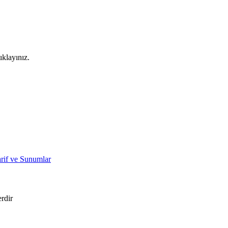
ıklayınız.
arif ve Sunumlar
erdir