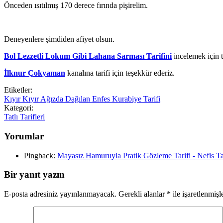
Önceden ısıtılmış 170 derece fırında pişirelim.
Deneyenlere şimdiden afiyet olsun.
Bol Lezzetli Lokum Gibi Lahana Sarması Tarifini
incelemek için t
İlknur Çokyaman
kanalına tarifi için teşekkür ederiz.
Etiketler:
Kıyır Kıyır Ağızda Dağılan Enfes Kurabiye Tarifi
Kategori:
Tatlı Tarifleri
Yorumlar
Pingback:
Mayasız Hamuruyla Pratik Gözleme Tarifi - Nefis T
Bir yanıt yazın
E-posta adresiniz yayınlanmayacak.
Gerekli alanlar
*
ile işaretlenmişl