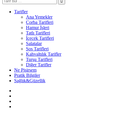
Tarifler
Ana Yemekler
Çorba Tarifleri
Hamur İşleri
Tatlı Tarifleri
İçecek Tarifleri
Salatalar
Sos Tarifleri
Kahvaltılık Tarifler
Turşu Tarifleri
Diğer Tarifler
Ne Pişirsem
Pratik Bilgiler
Sağlık&Güzellik