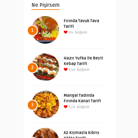
Ne Pişirsem
Fırında Tavuk Tava
Tarifi
1
94
Beğeni!
Hazır Yufka İle Beyti
Kebap Tarifi
2
140
Beğeni!
Mangal Tadında
Fırında Kanat Tarifi
3
124
Beğeni!
Az Kıymayla Kıbrıs