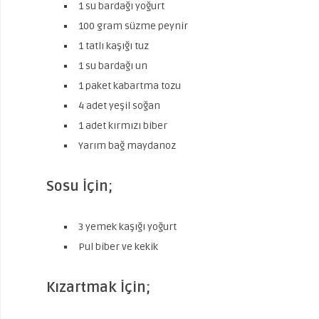
1 su bardağı yoğurt
100 gram süzme peynir
1 tatlı kaşığı tuz
1 su bardağı un
1 paket kabartma tozu
4 adet yeşil soğan
1 adet kırmızı biber
Yarım bağ maydanoz
Sosu İçin;
3 yemek kaşığı yoğurt
Pul biber ve kekik
Kızartmak İçin;