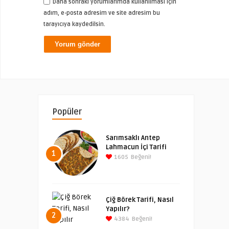
Daha sonraki yorumlarımda kullanılması için
adım, e-posta adresim ve site adresim bu
tarayıcıya kaydedilsin.
Popüler
Sarımsaklı Antep
Lahmacun İçi Tarifi
1
1605
Beğeni!
Çiğ Börek Tarifi, Nasıl
Yapılır?
2
4384
Beğeni!