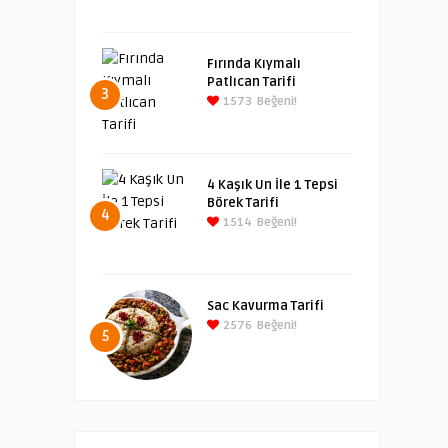
Fırında Kıymalı
Patlıcan Tarifi
3
1573
Beğeni!
4 Kaşık Un İle 1 Tepsi
Börek Tarifi
4
1514
Beğeni!
Sac Kavurma Tarifi
2576
Beğeni!
5