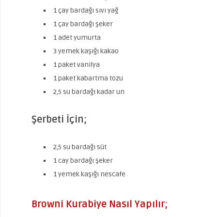
1 çay bardağı sıvı yağ
1 çay bardağı şeker
1 adet yumurta
3 yemek kaşığı kakao
1 paket vanilya
1 paket kabartma tozu
2,5 su bardağı kadar un
Şerbeti İçin;
2,5 su bardağı süt
1 cay bardağı şeker
1 yemek kaşığı nescafe
Browni Kurabiye Nasıl Yapılır;