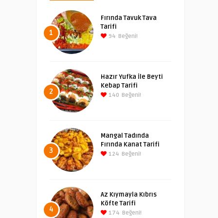
Fırında Tavuk Tava
Tarifi
1
94
Beğeni!
Hazır Yufka İle Beyti
Kebap Tarifi
2
140
Beğeni!
Mangal Tadında
Fırında Kanat Tarifi
3
124
Beğeni!
Az Kıymayla Kıbrıs
Köfte Tarifi
4
174
Beğeni!