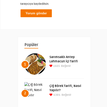
tarayıcıya kaydedilsin.
Popüler
Sarımsaklı Antep
Lahmacun İçi Tarifi
1
1605
Beğeni!
Çiğ Börek Tarifi, Nasıl
Yapılır?
2
4384
Beğeni!