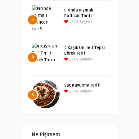
Fırında Kıymalı
Patlıcan Tarifi
3
1573
Beğeni!
4 Kaşık Un İle 1 Tepsi
Börek Tarifi
4
1514
Beğeni!
Sac Kavurma Tarifi
2576
Beğeni!
5
Ne Pişirsem