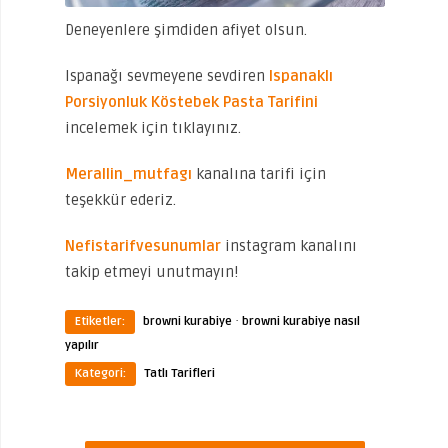
Deneyenlere şimdiden afiyet olsun.
Ispanağı sevmeyene sevdiren
Ispanaklı
Porsiyonluk Köstebek Pasta Tarifini
incelemek için tıklayınız.
Merallin_mutfagı
kanalına tarifi için
teşekkür ederiz.
Nefistarifvesunumlar
instagram kanalını
takip etmeyi unutmayın!
·
Etiketler:
browni kurabiye
browni kurabiye nasıl
yapılır
Kategori:
Tatlı Tarifleri