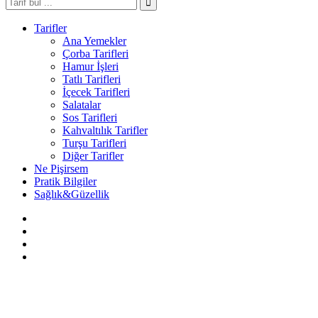
Tarifler
Ana Yemekler
Çorba Tarifleri
Hamur İşleri
Tatlı Tarifleri
İçecek Tarifleri
Salatalar
Sos Tarifleri
Kahvaltılık Tarifler
Turşu Tarifleri
Diğer Tarifler
Ne Pişirsem
Pratik Bilgiler
Sağlık&Güzellik