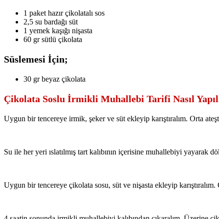
1 paket hazır çikolatalı sos
2,5 su bardağı süt
1 yemek kaşığı nişasta
60 gr sütlü çikolata
Süslemesi İçin;
30 gr beyaz çikolata
Çikolata Soslu İrmikli Muhallebi Tarifi Nasıl Yapıl
Uygun bir tencereye irmik, şeker ve süt ekleyip karıştıralım. Orta ateş
Su ile her yeri ıslatılmış tart kalıbının içerisine muhallebiyi yayarak
Uygun bir tencereye çikolata sosu, süt ve nişasta ekleyip karıştıralım. 
4 saatin sonunda irmikli muhallebiyi kalıbından çıkaralım. Üzerine çi