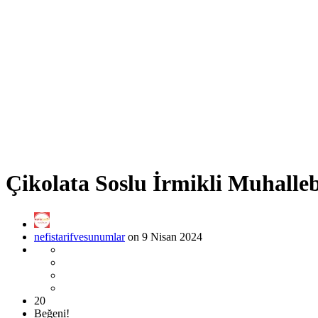
Çikolata Soslu İrmikli Muhalleb
nefistarifvesunumlar
on 9 Nisan 2024
20
Beğeni!