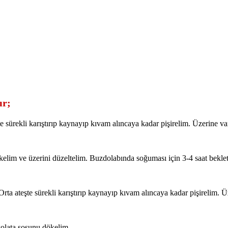
ır;
te sürekli karıştırıp kaynayıp kıvam alıncaya kadar pişirelim. Üzerine van
 dökelim ve üzerini düzeltelim. Buzdolabında soğuması için 3-4 saat bekle
Orta ateşte sürekli karıştırıp kaynayıp kıvam alıncaya kadar pişirelim. Üz
kolata sosunu dökelim.