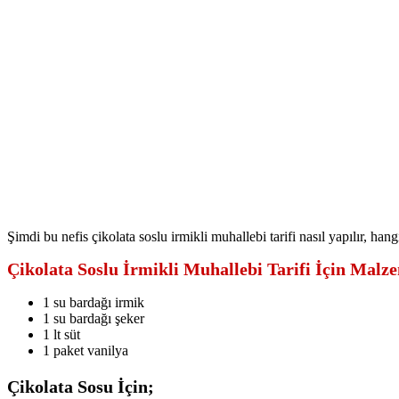
Şimdi bu nefis çikolata soslu irmikli muhallebi tarifi nasıl yapılır, han
Çikolata Soslu İrmikli Muhallebi Tarifi İçin Malz
1 su bardağı irmik
1 su bardağı şeker
1 lt süt
1 paket vanilya
Çikolata Sosu İçin;