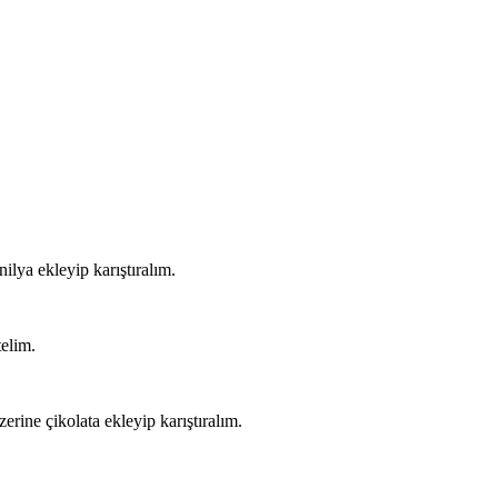
ilya ekleyip karıştıralım.
telim.
erine çikolata ekleyip karıştıralım.