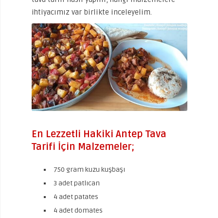
ihtiyacımız var birlikte inceleyelim.
En Lezzetli Hakiki Antep Tava
Tarifi İçin Malzemeler;
750 gram kuzu kuşbaşı
3 adet patlıcan
4 adet patates
4 adet domates