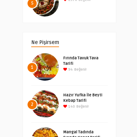
5
Ne Pişirsem
Fırında Tavuk Tava
Tarifi
1
94
Beğeni!
Hazır Yufka İle Beyti
Kebap Tarifi
2
140
Beğeni!
Mangal Tadında