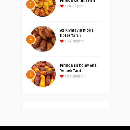
Fırında Kanat Tarifi
3
124
Beğeni!
Az Kıymayla Kıbrıs
Köfte Tarifi
4
174
Beğeni!
Fırında En Kolay Ana
Yemek Tarifi
5
147
Beğeni!