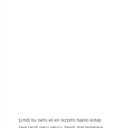
Şimdi bu nefis en en lezzetli hakiki Antep
tava tarifi nasıl yapılır, hangi malzemelere