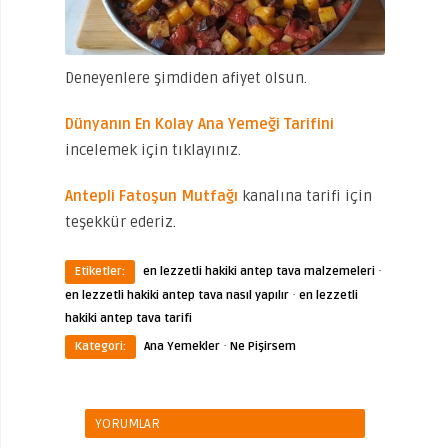
Deneyenlere şimdiden afiyet olsun.
Dünyanın En Kolay Ana Yemeği Tarifini
incelemek için tıklayınız.
Antepli Fatoşun Mutfağı
kanalına tarifi için
teşekkür ederiz.
·
Etiketler:
en lezzetli hakiki antep tava malzemeleri
·
en lezzetli hakiki antep tava nasıl yapılır
en lezzetli
hakiki antep tava tarifi
·
Kategori:
Ana Yemekler
Ne Pişirsem
YORUMLAR