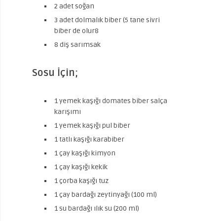
2 adet soğan
3 adet dolmalık biber (5 tane sivri
biber de olur8
8 diş sarımsak
Sosu İçin;
1 yemek kaşığı domates biber salça
karışımı
1 yemek kaşığı pul biber
1 tatlı kaşığı karabiber
1 çay kaşığı kimyon
1 çay kaşığı kekik
1 çorba kaşığı tuz
1 çay bardağı zeytinyağı (100 ml)
1 su bardağı ılık su (200 ml)