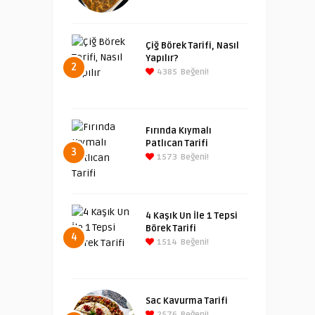
Çiğ Börek Tarifi, Nasıl
Yapılır?
2
4385
Beğeni!
Fırında Kıymalı
Patlıcan Tarifi
3
1573
Beğeni!
4 Kaşık Un İle 1 Tepsi
Börek Tarifi
4
1514
Beğeni!
Sac Kavurma Tarifi
2576
Beğeni!