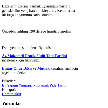
Bezelerin üzerine parmak uçlarımızla bastırıp
genişletelim ve iç harcını ekleyelim. Kenarlarına
bir fırça ile yumurta sarısı sürelim.
Önceden ısıtılmış 190 derece fırında pişirelim.
Deneyenlere şimdiden afiyet olsun.
Az Malzemeli Pratik Sütlü Tatlı Tarifini
incelemek için tıklayınız.
Emine Onur Dikiş ve Mutfak
kanalına tarifi için
teşekkür ederiz.
Etiketler:
Ev Yapımı Yumuşacık Kıymalı Pide Tarifi
Kategori:
Hamur İşleri
Yorumlar