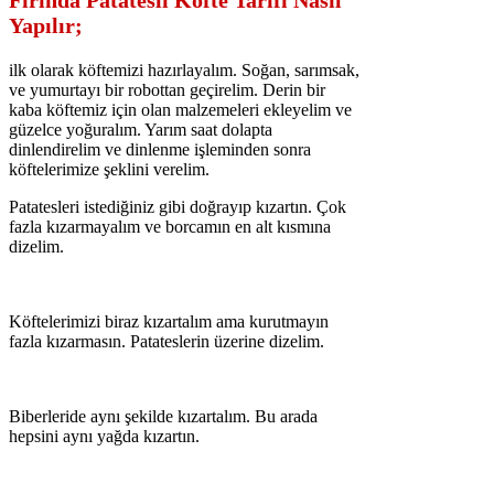
Fırında Patatesli Köfte Tarifi Nasıl
Yapılır;
ilk olarak köftemizi hazırlayalım. Soğan, sarımsak,
ve yumurtayı bir robottan geçirelim. Derin bir
kaba köftemiz için olan malzemeleri ekleyelim ve
güzelce yoğuralım. Yarım saat dolapta
dinlendirelim ve dinlenme işleminden sonra
köftelerimize şeklini verelim.
Patatesleri istediğiniz gibi doğrayıp kızartın. Çok
fazla kızarmayalım ve borcamın en alt kısmına
dizelim.
Köftelerimizi biraz kızartalım ama kurutmayın
fazla kızarmasın. Patateslerin üzerine dizelim.
Biberleride aynı şekilde kızartalım. Bu arada
hepsini aynı yağda kızartın.