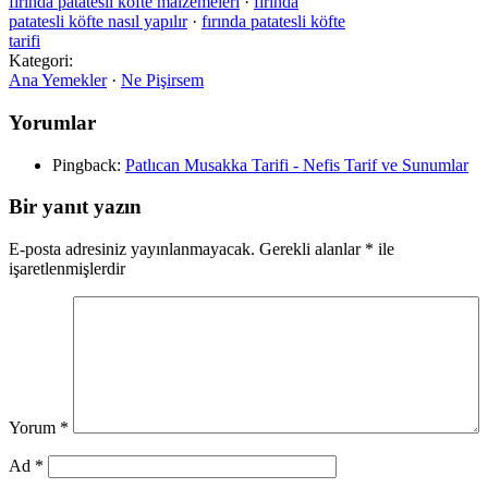
fırında patatesli köfte malzemeleri
·
fırında
patatesli köfte nasıl yapılır
·
fırında patatesli köfte
tarifi
Kategori:
Ana Yemekler
·
Ne Pişirsem
Yorumlar
Pingback:
Patlıcan Musakka Tarifi - Nefis Tarif ve Sunumlar
Bir yanıt yazın
E-posta adresiniz yayınlanmayacak.
Gerekli alanlar
*
ile
işaretlenmişlerdir
Yorum
*
Ad
*