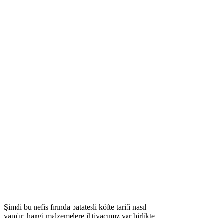
Şimdi bu nefis fırında patatesli köfte tarifi nasıl
yapılır, hangi malzemelere ihtiyacımız var birlikte