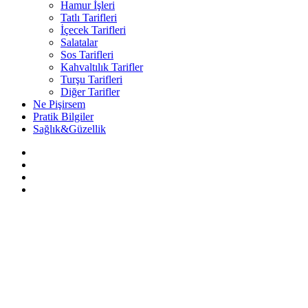
Hamur İşleri
Tatlı Tarifleri
İçecek Tarifleri
Salatalar
Sos Tarifleri
Kahvaltılık Tarifler
Turşu Tarifleri
Diğer Tarifler
Ne Pişirsem
Pratik Bilgiler
Sağlık&Güzellik