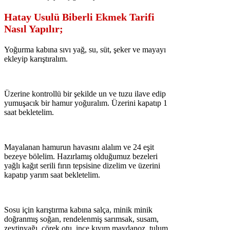
Hatay Usulü Biberli Ekmek Tarifi
Nasıl Yapılır;
Yoğurma kabına sıvı yağ, su, süt, şeker ve mayayı
ekleyip karıştıralım.
Üzerine kontrollü bir şekilde un ve tuzu ilave edip
yumuşacık bir hamur yoğuralım. Üzerini kapatıp 1
saat bekletelim.
Mayalanan hamurun havasını alalım ve 24 eşit
bezeye bölelim. Hazırlamış olduğumuz bezeleri
yağlı kağıt serili fırın tepsisine dizelim ve üzerini
kapatıp yarım saat bekletelim.
Sosu için karıştırma kabına salça, minik minik
doğranmış soğan, rendelenmiş sarımsak, susam,
zeytinyağı, çörek otu, ince kıyım maydanoz, tulum