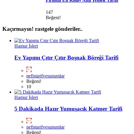
Fırında En Kolay Ana Yemek Tarifi
147
Beğeni!
Kaçırmayın!
rastgele gönderiler..
Hamur İşleri
Ev Yapımı Çıtır Çıtır Boşnak Böreği Tarifi
nefistarifvesunumlar
Beğeni!
10
Hamur İşleri
5 Dakikada Hazır Yumuşacık Katmer Tarifi
nefistarifvesunumlar
Beğeni!