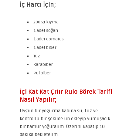
İç Harcı İçin;
200 gr kıyma
1 adet soğan
1 adet domates
1 adet biber
Tuz
Karabiber
Pul biber
İçi Kat Kat Çıtır Rulo Börek Tarifi
Nasıl Yapılır;
Uygun bir yoğurma kabına su, tuz ve
kontrollü bir şekilde un ekleyip yumuşacık
bir hamur yoğuralım. Üzerini kapatıp 10
dakika bekletelim.