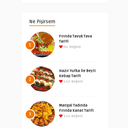
Ne Pişirsem
Fırında Tavuk Tava
Tarifi
1
94
Beğeni!
Hazır Yufka İle Beyti
Kebap Tarifi
2
140
Beğeni!
Mangal Tadında
Fırında Kanat Tarifi
3
124
Beğeni!