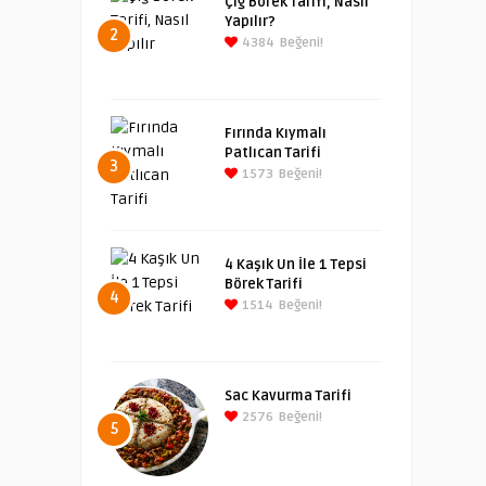
Çiğ Börek Tarifi, Nasıl
Yapılır?
2
4384
Beğeni!
Fırında Kıymalı
Patlıcan Tarifi
3
1573
Beğeni!
4 Kaşık Un İle 1 Tepsi
Börek Tarifi
4
1514
Beğeni!
Sac Kavurma Tarifi
2576
Beğeni!
5