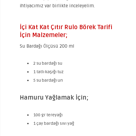
ihtiyacımız var birlikte inceleyelim.
İçi Kat Kat Çıtır Rulo Börek Tarifi
İçin Malzemeler;
Su Bardağı Ölçüsü 200 ml
2 su bardağı su
1 tatlı kaşığı tuz
5 su bardağı un
Hamuru Yağlamak İçin;
100 gr tereyağı
1 çay bardağı sıvı yağ