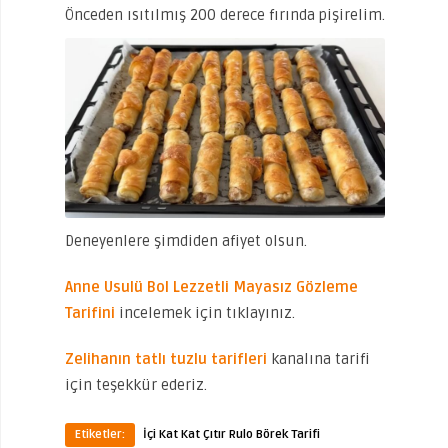
Önceden ısıtılmış 200 derece fırında pişirelim.
Deneyenlere şimdiden afiyet olsun.
Anne Usulü Bol Lezzetli Mayasız Gözleme
Tarifini
incelemek için tıklayınız.
Zelihanın tatlı tuzlu tarifleri
kanalına tarifi
için teşekkür ederiz.
Etiketler:
İçi Kat Kat Çıtır Rulo Börek Tarifi