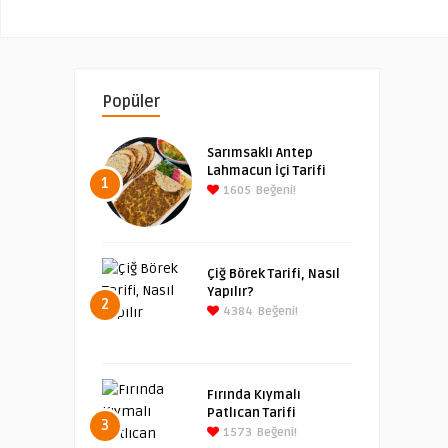
Popüler
Sarımsaklı Antep
Lahmacun İçi Tarifi
1
1605
Beğeni!
Çiğ Börek Tarifi, Nasıl
Yapılır?
2
4384
Beğeni!
Fırında Kıymalı
Patlıcan Tarifi
3
1573
Beğeni!