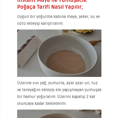
İnstant Maya İle Yumuşacık
Poğaça Tarifi Nasıl Yapılır;
Uygun bir yoğurma kabına maya, şeker, su ve
sütü ekleyip karıştıralım.
Üzerine sıvı yağ, yumurta, azar azar un, tuz
ve tereyağını ekleyip ele yapışmayan yumuşak
bir hamur yoğuralım. Üzerini kapatıp 2 kat
oluncaya kadar bekletelim.