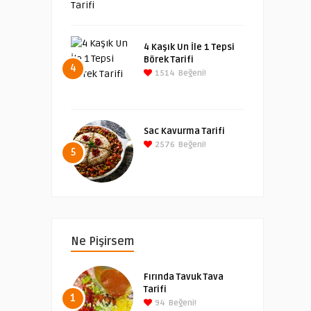
4 Kaşık Un İle 1 Tepsi
Börek Tarifi
4
1514
Beğeni!
Sac Kavurma Tarifi
2576
Beğeni!
5
Ne Pişirsem
Fırında Tavuk Tava
Tarifi
1
94
Beğeni!