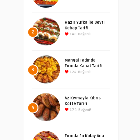
Hazır Yufka İle Beyti
Kebap Tarifi
2
140
Beğeni!
Mangal Tadında
Fırında Kanat Tarifi
3
124
Beğeni!
Az Kıymayla Kıbrıs
Köfte Tarifi
4
174
Beğeni!
Fırında En Kolay Ana