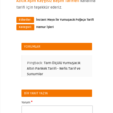
Azıcık Aşım Kaygısız Başım Tarifleri
kanalına
tarifi için teşekkür ederiz.
Etiketler:
İnstant Maya İle Yumuşacık Poğaça Tarifi
Kategori:
Hamur İşleri
YORUMLAR
Pingback:
Tam Ölçülü Yumuşacık
Altın Pankek Tarifi - Nefis Tarif ve
Sunumlar
BIR YANIT YAZIN
*
Yorum