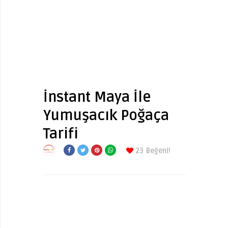
İnstant Maya İle
Yumuşacık Poğaça
Tarifi
23
Beğeni!