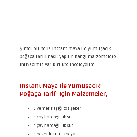
Şimdi bu nefis instant maya ile yumuşacık
poğaça tarifi nasıl yapılır, hangi malzemelere
ihtiyacımız var birlikte inceleyelim.
İnstant Maya İle Yumuşacık
Poğaça Tarifi İçin Malzemeler;
2 yemek kaşığı toz şeker
1 çay bardağı ılık su
1 çay bardağı ılık süt
1 paket instant maya