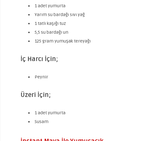
1 adet yumurta
Yarım su bardağı sıvı yağ
1 tatlı kaşığı tuz
5,5 su bardağı un
125 gram yumuşak tereyağı
İç Harcı İçin;
Peynir
Üzeri İçin;
1 adet yumurta
Susam