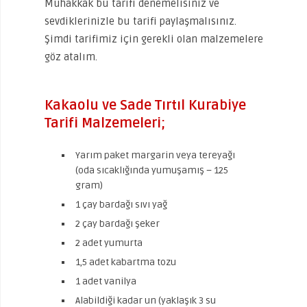
Muhakkak bu tarifi denemelisiniz ve
sevdiklerinizle bu tarifi paylaşmalısınız.
Şimdi tarifimiz için gerekli olan malzemelere
göz atalım.
Kakaolu ve Sade Tırtıl Kurabiye
Tarifi Malzemeleri;
Yarım paket margarin veya tereyağı
(oda sıcaklığında yumuşamış – 125
gram)
1 çay bardağı sıvı yağ
2 çay bardağı şeker
2 adet yumurta
1,5 adet kabartma tozu
1 adet vanilya
Alabildiği kadar un (yaklaşık 3 su