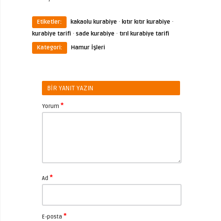
·
·
Etiketler:
kakaolu kurabiye
kıtır kıtır kurabiye
·
·
kurabiye tarifi
sade kurabiye
tırıl kurabiye tarifi
Kategori:
Hamur İşleri
BIR YANIT YAZIN
*
Yorum
*
Ad
*
E-posta