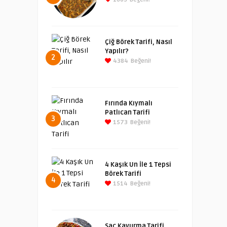
Çiğ Börek Tarifi, Nasıl
Yapılır?
2
4384
Beğeni!
Fırında Kıymalı
Patlıcan Tarifi
3
1573
Beğeni!
4 Kaşık Un İle 1 Tepsi
Börek Tarifi
4
1514
Beğeni!
Sac Kavurma Tarifi