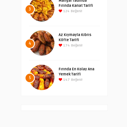
Mangal Tadında
Fırında Kanat Tarifi
3
124
Beğeni!
Az Kıymayla Kıbrıs
Köfte Tarifi
4
174
Beğeni!
Fırında En Kolay Ana
Yemek Tarifi
5
147
Beğeni!