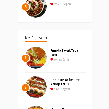
2576
Beğeni!
5
Ne Pişirsem
Fırında Tavuk Tava
Tarifi
1
94
Beğeni!
Hazır Yufka İle Beyti
Kebap Tarifi
2
140
Beğeni!