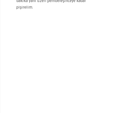
dakika yani üzeri pembeleşinceye kadar
pişirelim.