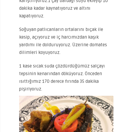
karıştırıyoruz.1 çay bardağı suyu ekleyip 10
dakika kadar kaynatıyoruz ve altını
kapatıyoruz.
Soğuyan patlıcanların ortalarını bıçak ile
kesip, açıyoruz ve iç harcımızdan kaşık
yardımı ile dolduruyoruz. Üzerine domates
dilimleri koyuyoruz.
1 kase sıcak suda çözdürdüğümüz salçayı
tepsinin kenarından döküyoruz. Önceden
ısıttığımız 170 derece fırında 35 dakika
pişiriyoruz.