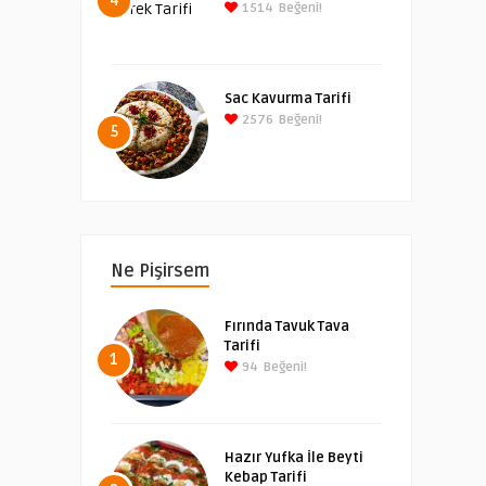
4
1514
Beğeni!
Sac Kavurma Tarifi
2576
Beğeni!
5
Ne Pişirsem
Fırında Tavuk Tava
Tarifi
1
94
Beğeni!
Hazır Yufka İle Beyti
Kebap Tarifi