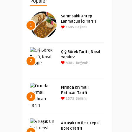
Popüler
Sarımsaklı Antep
Lahmacun İçi Tarifi
1
1605
Beğeni!
Çiğ Börek Tarifi, Nasıl
Yapılır?
2
4384
Beğeni!
Fırında Kıymalı
Patlıcan Tarifi
3
1573
Beğeni!
4 Kaşık Un İle 1 Tepsi
Börek Tarifi