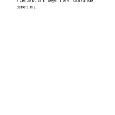
sizlerde bu tarifi beğenir ve en kısa sürede
denersiniz.