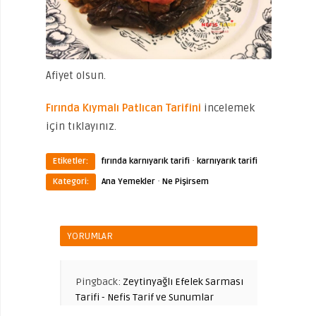
Afiyet olsun.
Fırında Kıymalı Patlıcan Tarifini
incelemek
için tıklayınız.
·
Etiketler:
fırında karnıyarık tarifi
karnıyarık tarifi
·
Kategori:
Ana Yemekler
Ne Pişirsem
YORUMLAR
Pingback:
Zeytinyağlı Efelek Sarması
Tarifi - Nefis Tarif ve Sunumlar