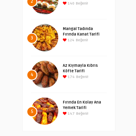
2
140
Beğeni!
Mangal Tadında
Fırında Kanat Tarifi
3
124
Beğeni!
Az Kıymayla Kıbrıs
Köfte Tarifi
4
174
Beğeni!
Fırında En Kolay Ana
Yemek Tarifi
5
147
Beğeni!