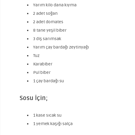
Yarım kilo dana kıyma
2 adet soğan
2 adet domates
8 tane yeşil biber
3 diş sarımsak
Yarım çay bardağı zeytinyağı
Tuz
Karabiber
Pul biber
1 çay bardağı su
Sosu İçin;
1 kase sıcak su
1 yemek kaşığı salça