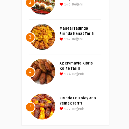
2
140
Beğeni!
Mangal Tadında
Fırında Kanat Tarifi
3
124
Beğeni!
Az Kıymayla Kıbrıs
Köfte Tarifi
4
174
Beğeni!
Fırında En Kolay Ana
Yemek Tarifi
5
147
Beğeni!