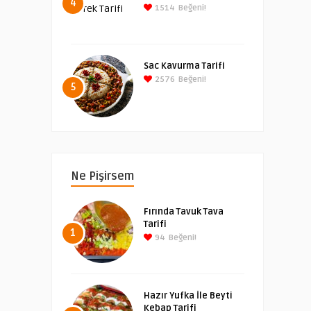
4
1514
Beğeni!
Sac Kavurma Tarifi
2576
Beğeni!
5
Ne Pişirsem
Fırında Tavuk Tava
Tarifi
1
94
Beğeni!
Hazır Yufka İle Beyti
Kebap Tarifi