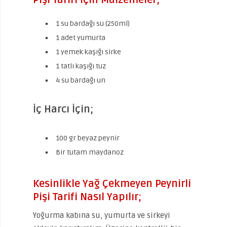
Pişi Tarifi İçin Malzemeler;
1 su bardağı su (250ml)
1 adet yumurta
1 yemek kaşığı sirke
1 tatlı kaşığı tuz
4 su bardağı un
İç Harcı İçin;
100 gr beyaz peynir
Bir tutam maydanoz
Kesinlikle Yağ Çekmeyen Peynirli
Pişi Tarifi Nasıl Yapılır;
Yoğurma kabına su, yumurta ve sirkeyi