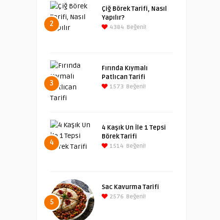
Çiğ Börek Tarifi, Nasıl
Yapılır?
2
4384
Beğeni!
Fırında Kıymalı
Patlıcan Tarifi
3
1573
Beğeni!
4 Kaşık Un İle 1 Tepsi
Börek Tarifi
4
1514
Beğeni!
Sac Kavurma Tarifi
2576
Beğeni!
5