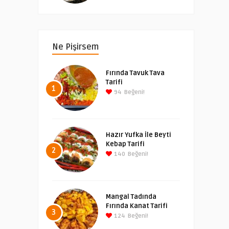
Ne Pişirsem
Fırında Tavuk Tava
Tarifi
1
94
Beğeni!
Hazır Yufka İle Beyti
Kebap Tarifi
2
140
Beğeni!
Mangal Tadında
Fırında Kanat Tarifi
3
124
Beğeni!