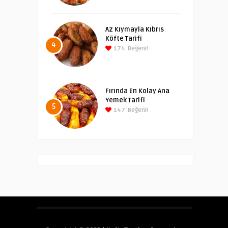
Az Kıymayla Kıbrıs
Köfte Tarifi
4
174
Beğeni!
Fırında En Kolay Ana
Yemek Tarifi
5
147
Beğeni!