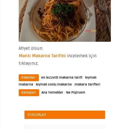
Afiyet olsun.
Mantı Makarna Tarifini
incelemek için
tıklayınız.
·
Etiketler:
en lezzetli makarna tarifi
kıymalı
·
·
makarna
kıymalı soslu makarna
makara tarifleri
·
Kategori:
Ana Yemekler
Ne Pişirsem
YORUMLAR