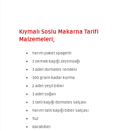
Kıymalı Soslu Makarna Tarifi
Malzemeleri;
Yarım paket spagetti
3 yemek kaşığı zeytinyağı
1 adet domates rendesi
100 gram kadar kıyma
2 adet yeşil biber
1 adet soğan
1 tatlı kaşığı domates salçası
Yarım tatlı kaşığı biber salçası
Tuz
Karabiber