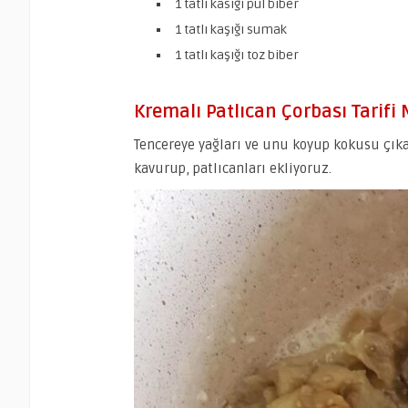
1 tatlı kasığı pul biber
1 tatlı kaşığı sumak
1 tatlı kaşığı toz biber
Kremalı Patlıcan Çorbası Tarifi N
Tencereye yağları ve unu koyup kokusu çık
kavurup, patlıcanları ekliyoruz.