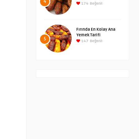
4
174
Beğeni!
Fırında En Kolay Ana
Yemek Tarifi
5
147
Beğeni!