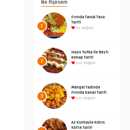
Ne Pişirsem
Fırında Tavuk Tava
Tarifi
1
94
Beğeni!
Hazır Yufka İle Beyti
Kebap Tarifi
2
140
Beğeni!
Mangal Tadında
Fırında Kanat Tarifi
3
124
Beğeni!
Az Kıymayla Kıbrıs
Köfte Tarifi