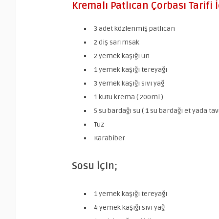
Kremalı Patlıcan Çorbası Tarifi 
3 adet közlenmiş patlıcan
2 diş sarımsak
2 yemek kaşığı un
1 yemek kaşığı tereyağı
3 yemek kaşığı sıvı yağ
1 kutu krema ( 200ml )
5 su bardağı su ( 1 su bardağı et yada tav
Tuz
Karabiber
Sosu İçin;
1 yemek kaşığı tereyağı
4 yemek kaşığı sıvı yağ