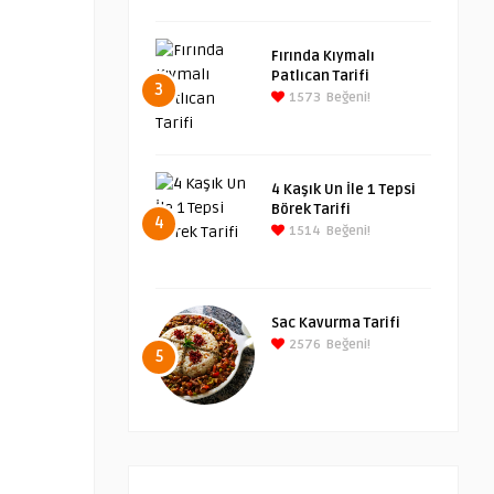
Fırında Kıymalı
Patlıcan Tarifi
3
1573
Beğeni!
4 Kaşık Un İle 1 Tepsi
Börek Tarifi
4
1514
Beğeni!
Sac Kavurma Tarifi
2576
Beğeni!
5