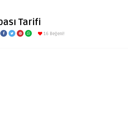
ası Tarifi
16
Beğeni!