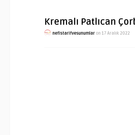
Kremalı Patlıcan Çorb
nefistarifvesunumlar
on 17 Aralık 2022