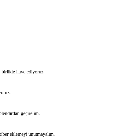
irlikte ilave ediyoruz.
yoruz.
 blendırdan geçirelim.
abiber eklemeyi unutmayalım.