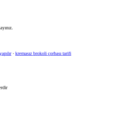
layınız.
yapılır
·
kremasız brokoli çorbası tarifi
erdir