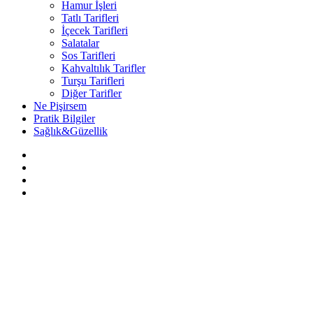
Hamur İşleri
Tatlı Tarifleri
İçecek Tarifleri
Salatalar
Sos Tarifleri
Kahvaltılık Tarifler
Turşu Tarifleri
Diğer Tarifler
Ne Pişirsem
Pratik Bilgiler
Sağlık&Güzellik