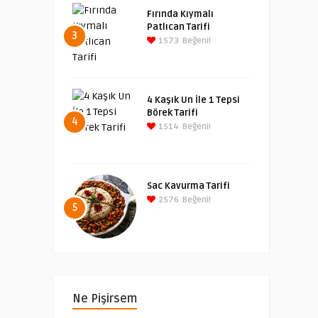
Fırında Kıymalı
Patlıcan Tarifi
3
1573
Beğeni!
4 Kaşık Un İle 1 Tepsi
Börek Tarifi
4
1514
Beğeni!
Sac Kavurma Tarifi
2576
Beğeni!
5
Ne Pişirsem