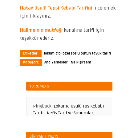
Hatay Usulü Tepsi Kebabı Tarifini
incelemek
için tıklayınız.
Halime’nin mutfağı
kanalına tarifi için
teşekkür ederiz.
Etiketler:
lokum gibi özel soslu bütün tavuk tarifi
·
Kategori:
Ana Yemekler
Ne Pişirsem
YORUMLAR
Pingback:
Lokanta Usulü Tas Kebabı
Tarifi - Nefis Tarif ve Sunumlar
BIR YANIT YAZIN