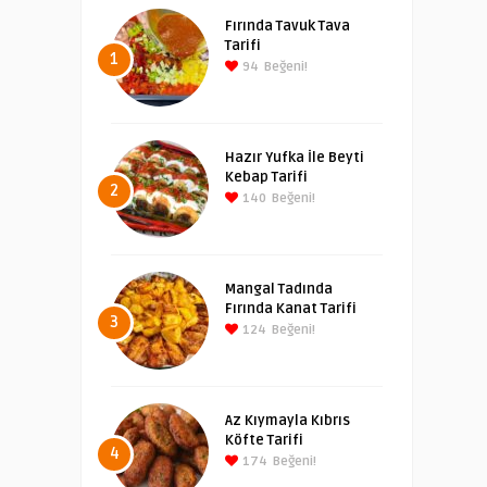
Fırında Tavuk Tava
Tarifi
1
94
Beğeni!
Hazır Yufka İle Beyti
Kebap Tarifi
2
140
Beğeni!
Mangal Tadında
Fırında Kanat Tarifi
3
124
Beğeni!
Az Kıymayla Kıbrıs
Köfte Tarifi
4
174
Beğeni!