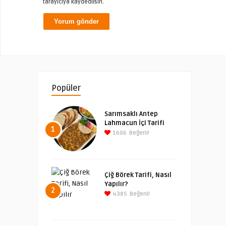
tarayıcıya kaydedilsin.
Popüler
Sarımsaklı Antep
Lahmacun İçi Tarifi
1
1606
Beğeni!
Çiğ Börek Tarifi, Nasıl
Yapılır?
2
4385
Beğeni!