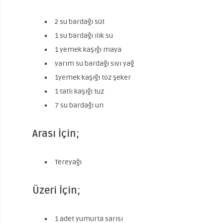
2 su bardağı süt
1 su bardağı ılık su
1 yemek kaşığı maya
yarım su bardağı sıvı yağ
1yemek kaşığı toz şeker
1 tatlı kaşığı tuz
7 su bardağı un
Arası İçin;
Tereyağı
Üzeri İçin;
1 adet yumurta sarısı