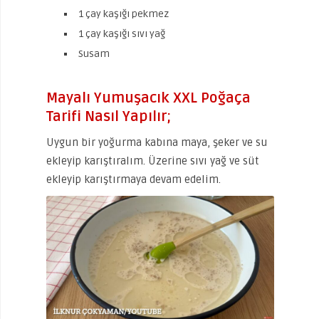
1 çay kaşığı pekmez
1 çay kaşığı sıvı yağ
Susam
Mayalı Yumuşacık XXL Poğaça
Tarifi Nasıl Yapılır;
Uygun bir yoğurma kabına maya, şeker ve su
ekleyip karıştıralım. Üzerine sıvı yağ ve süt
ekleyip karıştırmaya devam edelim.