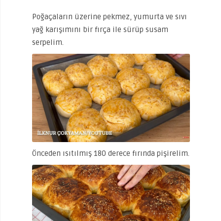
Poğaçaların üzerine pekmez, yumurta ve sıvı
yağ karışımını bir fırça ile sürüp susam
serpelim.
Önceden ısıtılmış 180 derece fırında pişirelim.