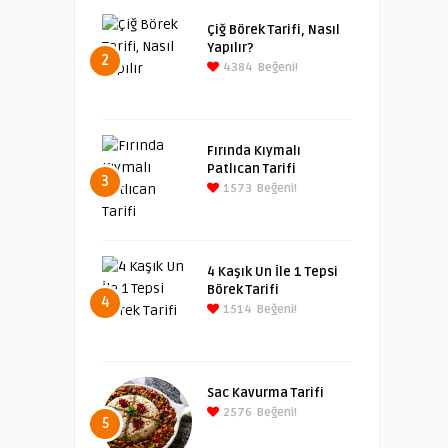
Çiğ Börek Tarifi, Nasıl
Yapılır?
2
4384
Beğeni!
Fırında Kıymalı
Patlıcan Tarifi
3
1573
Beğeni!
4 Kaşık Un İle 1 Tepsi
Börek Tarifi
4
1514
Beğeni!
Sac Kavurma Tarifi
2576
Beğeni!
5