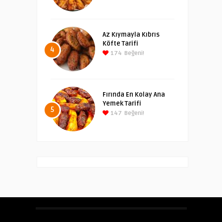
Az Kıymayla Kıbrıs
Köfte Tarifi
4
174
Beğeni!
Fırında En Kolay Ana
Yemek Tarifi
5
147
Beğeni!