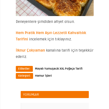
Deneyenlere şimdiden afiyet olsun.
Hem Pratik Hem Aşırı Lezzetli Kahvaltılık
Tarifini
incelemek için tıklayınız.
İlknur Çokyaman
kanalına tarifi için teşekkür
ederiz.
Etiketler:
Mayalı Yumuşacık XXL Poğaça Tarifi
Kategori:
Hamur İşleri
YORUMLAR