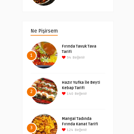
Ne Pişirsem
Fırında Tavuk Tava
Tarifi
1
94
Beğeni!
Hazır Yufka İle Beyti
Kebap Tarifi
2
140
Beğeni!
Mangal Tadında
Fırında Kanat Tarifi
3
124
Beğeni!