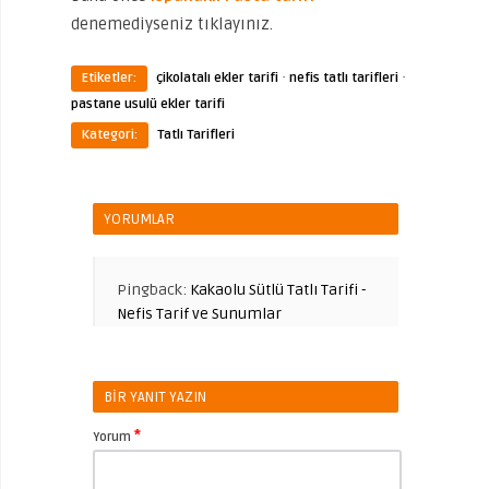
denemediyseniz tıklayınız.
·
·
Etiketler:
çikolatalı ekler tarifi
nefis tatlı tarifleri
pastane usulü ekler tarifi
Kategori:
Tatlı Tarifleri
YORUMLAR
Pingback:
Kakaolu Sütlü Tatlı Tarifi -
Nefis Tarif ve Sunumlar
BIR YANIT YAZIN
*
Yorum