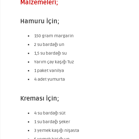
Malzemeleri;
Hamuru İçin;
150 gram margarin
2 su bardağı un
1,5 su bardağı su
Yarım çay kaşığı Tuz
1 paket vanilya
4 adet yumurta
Kreması İçin;
4 su bardağı süt
1 su bardağı şeker
3 yemek kaşığı nişasta