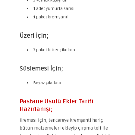
5 yemek kaşığı un
1 adet yumurta sarısı
1 paket kremşanti
Üzeri İçin;
3 paket bitter çikolata
Süslemesi İçin;
Beyaz çikolata
Pastane Usulü Ekler Tarifi
Hazırlanışı;
Kreması için, tencereye kremşanti hariç
bütün malzemeleri ekleyip çırpma teli ile