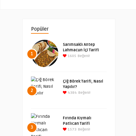
Popüler
Sarımsaklı Antep
Lahmacun İçi Tarifi
1
1605
Beğeni!
Çiğ Börek Tarifi, Nasıl
Yapılır?
2
4384
Beğeni!
Fırında Kıymalı
Patlıcan Tarifi
3
1573
Beğeni!