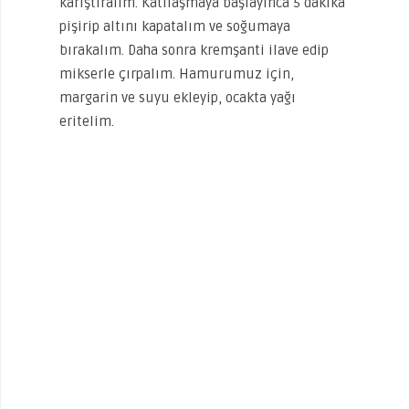
karıştıralım. Katılaşmaya başlayınca 5 dakika
pişirip altını kapatalım ve soğumaya
bırakalım. Daha sonra kremşanti ilave edip
mikserle çırpalım. Hamurumuz için,
margarin ve suyu ekleyip, ocakta yağı
eritelim.