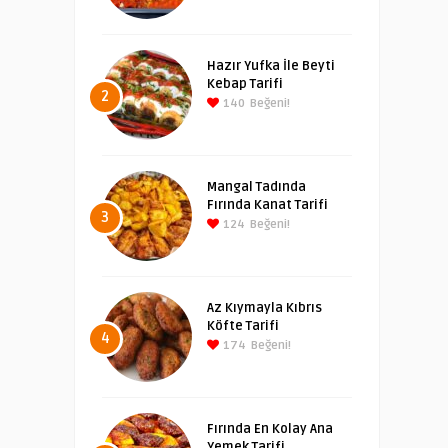
Hazır Yufka İle Beyti
Kebap Tarifi
2
140
Beğeni!
Mangal Tadında
Fırında Kanat Tarifi
3
124
Beğeni!
Az Kıymayla Kıbrıs
Köfte Tarifi
4
174
Beğeni!
Fırında En Kolay Ana
Yemek Tarifi