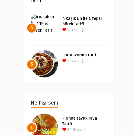
4 Kaşık Un İle 1 Tepsi
Börek Tarifi
4
1514
Beğeni!
Sac Kavurma Tarifi
2576
Beğeni!
5
Ne Pişirsem
Fırında Tavuk Tava
Tarifi
1
94
Beğeni!