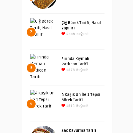
Çiğ Börek Tarifi, Nasıl
Yapılır?
2
4384
Beğeni!
Fırında Kıymalı
Patlıcan Tarifi
3
1573
Beğeni!
4 Kaşık Un İle 1 Tepsi
Börek Tarifi
4
1514
Beğeni!
Sac Kavurma Tarifi