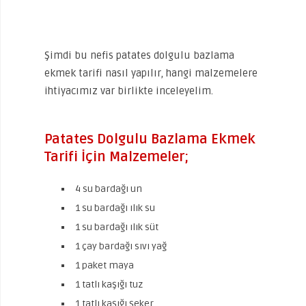
Şimdi bu nefis patates dolgulu bazlama
ekmek tarifi nasıl yapılır, hangi malzemelere
ihtiyacımız var birlikte inceleyelim.
Patates Dolgulu Bazlama Ekmek
Tarifi İçin Malzemeler;
4 su bardağı un
1 su bardağı ılık su
1 su bardağı ılık süt
1 çay bardağı sıvı yağ
1 paket maya
1 tatlı kaşığı tuz
1 tatlı kaşığı şeker