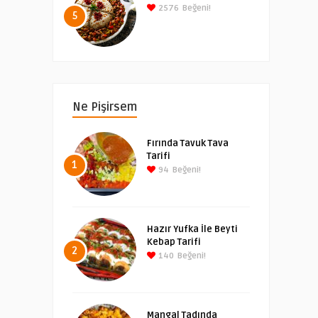
2576
Beğeni!
5
Ne Pişirsem
Fırında Tavuk Tava
Tarifi
1
94
Beğeni!
Hazır Yufka İle Beyti
Kebap Tarifi
2
140
Beğeni!
Mangal Tadında