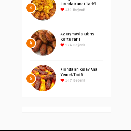
Fırında Kanat Tarifi
3
124
Beğeni!
Az Kıymayla Kıbrıs
Köfte Tarifi
4
174
Beğeni!
Fırında En Kolay Ana
Yemek Tarifi
5
147
Beğeni!