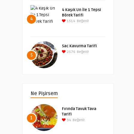
4 Kaşık Un İle 1 Tepsi
Börek Tarifi
4
1514
Beğeni!
Sac Kavurma Tarifi
2576
Beğeni!
5
Ne Pişirsem
Fırında Tavuk Tava
Tarifi
1
94
Beğeni!