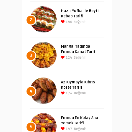
Hazır Yufka İle Beyti
Kebap Tarifi
2
140
Beğeni!
Mangal Tadında
Fırında Kanat Tarifi
3
124
Beğeni!
Az Kıymayla Kıbrıs
Köfte Tarifi
4
174
Beğeni!
Fırında En Kolay Ana
Yemek Tarifi
5
147
Beğeni!