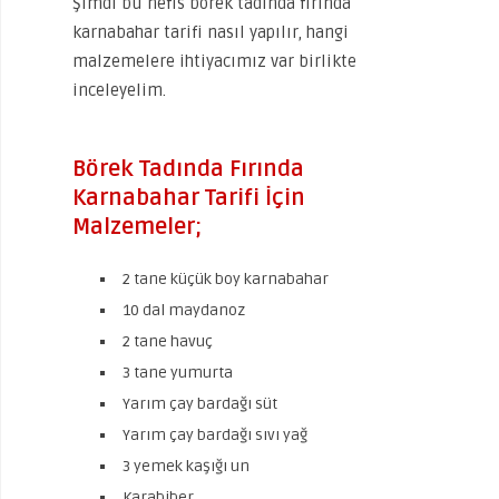
Şimdi bu nefis börek tadında fırında
karnabahar tarifi nasıl yapılır, hangi
malzemelere ihtiyacımız var birlikte
inceleyelim.
Börek Tadında Fırında
Karnabahar Tarifi İçin
Malzemeler;
2 tane küçük boy karnabahar
10 dal maydanoz
2 tane havuç
3 tane yumurta
Yarım çay bardağı süt
Yarım çay bardağı sıvı yağ
3 yemek kaşığı un
Karabiber