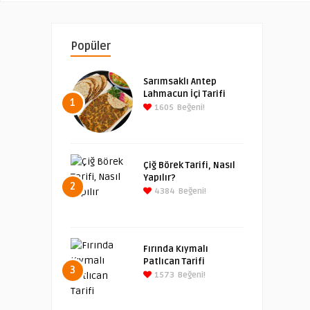
Popüler
Sarımsaklı Antep
Lahmacun İçi Tarifi
1
1605
Beğeni!
Çiğ Börek Tarifi, Nasıl
Yapılır?
2
4384
Beğeni!
Fırında Kıymalı
Patlıcan Tarifi
3
1573
Beğeni!