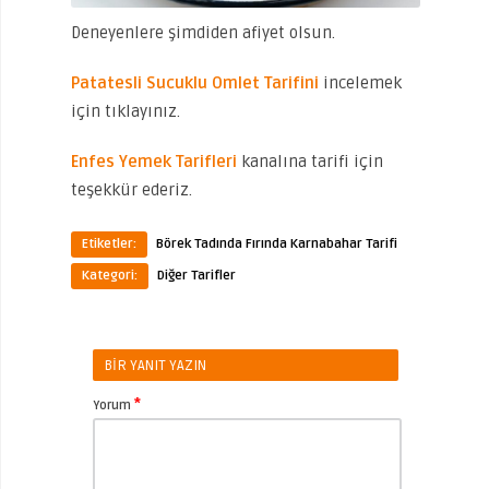
Deneyenlere şimdiden afiyet olsun.
Patatesli Sucuklu Omlet Tarifini
incelemek
için tıklayınız.
Enfes Yemek Tarifleri
kanalına tarifi için
teşekkür ederiz.
Etiketler:
Börek Tadında Fırında Karnabahar Tarifi
Kategori:
Diğer Tarifler
BIR YANIT YAZIN
*
Yorum