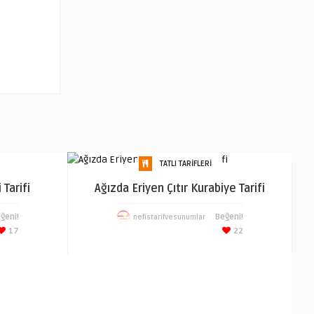
TATLI TARIFLERI
 Tarifi
Ağızda Eriyen Çıtır Kurabiye Tarifi
ğeni!
Beğeni!
nefistarifvesunumlar
17
22