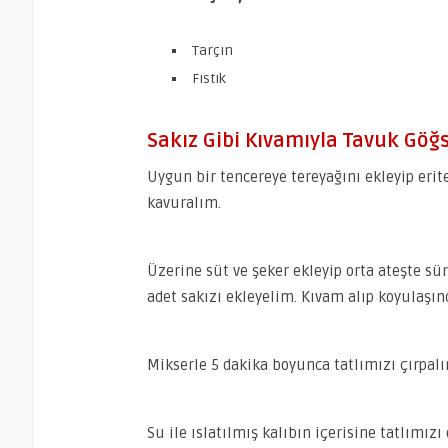
Tarçın
Fıstık
Sakız Gibi Kıvamıyla Tavuk Göğsü
Uygun bir tencereye tereyağını ekleyip erit
kavuralım.
Üzerine süt ve şeker ekleyip orta ateşte sü
adet sakızı ekleyelim. Kıvam alıp koyulaşın
Mikserle 5 dakika boyunca tatlımızı çırpalı
Su ile ıslatılmış kalıbın içerisine tatlımız