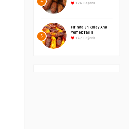
4
174
Beğeni!
Fırında En Kolay Ana
Yemek Tarifi
5
147
Beğeni!