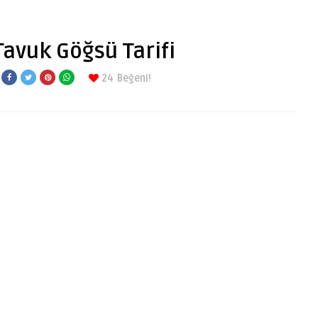
Tavuk Göğsü Tarifi
24
Beğeni!