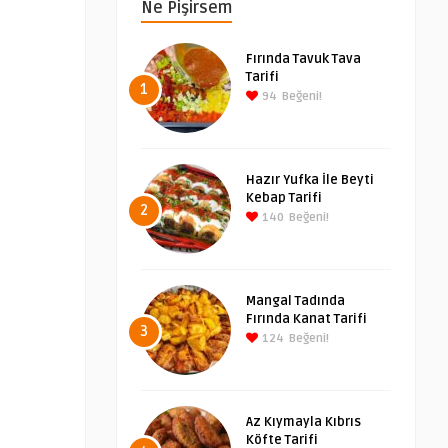
Ne Pişirsem
Fırında Tavuk Tava
Tarifi
1
94
Beğeni!
Hazır Yufka İle Beyti
Kebap Tarifi
2
140
Beğeni!
Mangal Tadında
Fırında Kanat Tarifi
3
124
Beğeni!
Az Kıymayla Kıbrıs
Köfte Tarifi