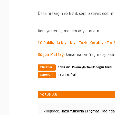
Üzerini tarçın ve fıstık serpip servis edelim
Deneyenlere şimdiden afiyet olsun.
10 Dakikada Kıyır Kıyır Tuzlu Kurabiye Tarif
Büşün Mutfağı
kanalına tarifi için teşekkür
Etiketler:
Sakız Gibi Kıvamıyla Tavuk Göğsü Tarifi
Kategori:
Tatlı Tarifleri
YORUMLAR
Pingback:
Hazır Yufkayla El Açması Tadında 