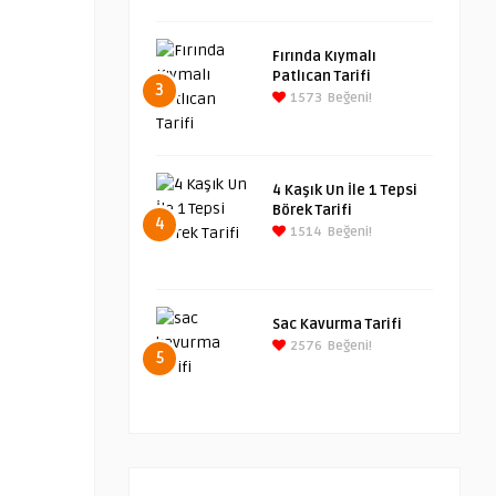
Fırında Kıymalı
Patlıcan Tarifi
3
1573
Beğeni!
4 Kaşık Un İle 1 Tepsi
Börek Tarifi
4
1514
Beğeni!
Sac Kavurma Tarifi
2576
Beğeni!
5