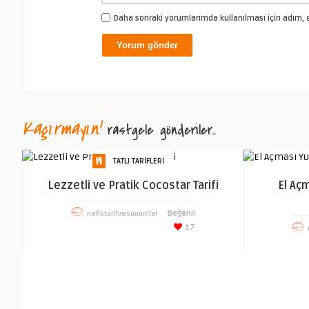
Daha sonraki yorumlarımda kullanılması için adım, e
Kaçırmayın!
rastgele gönderiler..
TATLI TARIFLERI
Lezzetli ve Pratik Cocostar Tarifi
El Aç
Beğeni!
nefistarifvesunumlar
17