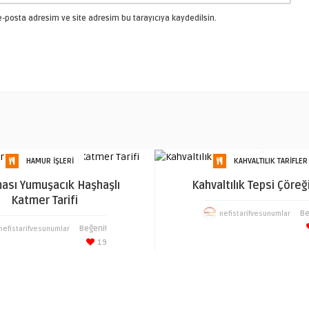
-posta adresim ve site adresim bu tarayıcıya kaydedilsin.
HAMUR İŞLERI
KAHVALTILIK TARIFLER
ması Yumuşacık Haşhaşlı
Kahvaltılık Tepsi Çöreği
Katmer Tarifi
Be
nefistarifvesunumlar
Beğeni!
nefistarifvesunumlar
19