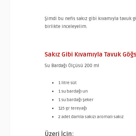
Şimdi bu nefis sakız gibi kıvamıyla tavuk gö
birlikte inceleyelim.
Sakız Gibi Kıvamıyla Tavuk Göğs
Su Bardağı Ölçüsü 200 ml
1 litre süt
1 su bardağı un
1 su bardağı şeker
125 gr tereyağı
2 adet damla sakızı aromalı sakız
Üzeri İçin;