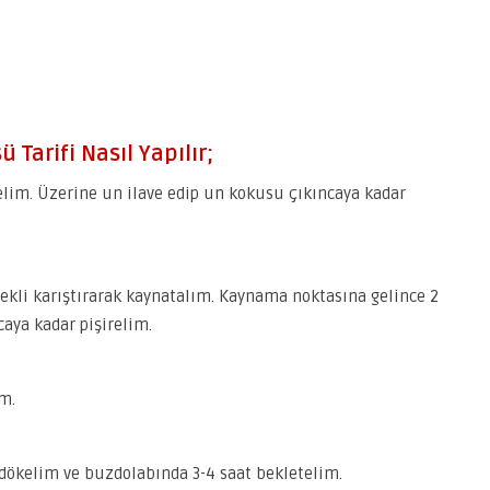
 Tarifi Nasıl Yapılır;
elim. Üzerine un ilave edip un kokusu çıkıncaya kadar
rekli karıştırarak kaynatalım. Kaynama noktasına gelince 2
caya kadar pişirelim.
m.
ı dökelim ve buzdolabında 3-4 saat bekletelim.