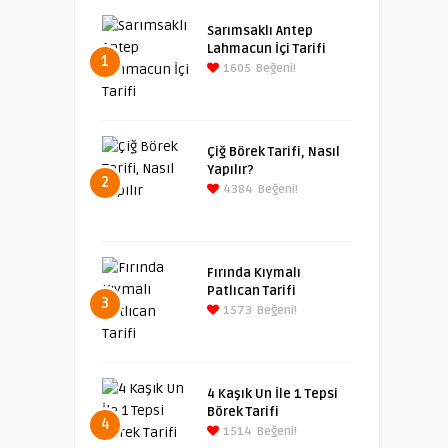
Sarımsaklı Antep
Lahmacun İçi Tarifi
1
1605
Beğeni!
Çiğ Börek Tarifi, Nasıl
Yapılır?
2
4384
Beğeni!
Fırında Kıymalı
Patlıcan Tarifi
3
1573
Beğeni!
4 Kaşık Un İle 1 Tepsi
Börek Tarifi
4
1514
Beğeni!