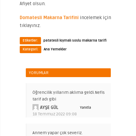
Afiyet olsun.
Domatesli Makarna Tarifini
incelemek için
tıklayınız.
Etiketler:
patatesli kıymalı soslu makarna tarifi
Kategori:
Ana Yemekler
YORUMLAR
Öğrencilik yıllarım aklıma geldi.Nefis
tarif adı gibi
AYŞE GÜL
Yanıtla
18 Temmuz 2022 09:08
Annem yapar çok severiz.