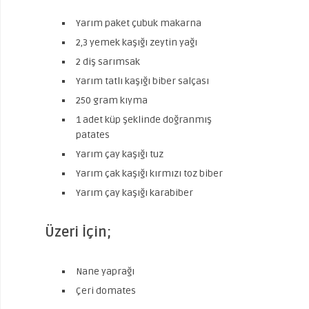
Yarım paket çubuk makarna
2,3 yemek kaşığı zeytin yağı
2 diş sarımsak
Yarım tatlı kaşığı biber salçası
250 gram kıyma
1 adet küp şeklinde doğranmış
patates
Yarım çay kaşığı tuz
Yarım çak kaşığı kırmızı toz biber
Yarım çay kaşığı karabiber
Üzeri İçin;
Nane yaprağı
Çeri domates