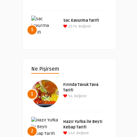
Sac Kavurma Tarifi
2576
Beğeni!
5
Ne Pişirsem
Fırında Tavuk Tava
Tarifi
1
94
Beğeni!
Hazır Yufka İle Beyti
Kebap Tarifi
2
140
Beğeni!