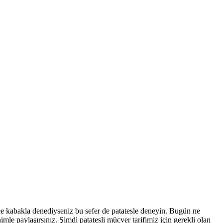
nce kabakla denediyseniz bu sefer de patatesle deneyin. Bugün ne
mle paylaşırsınız. Şimdi patatesli mücver tarifimiz için gerekli olan