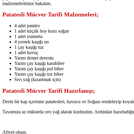
malzemelerimize bakalım.
Patatesli Mücver Tarifi Malzemeleri;
4 adet patates
1 adet küçük boy kuru soğan
1 adet yumurta
4 yemek kaşığı un
1 çay kaşığı tuz
1 adet havuç
Yarım demet dereotu
Yarım çay kaşığı karabiber
Yarım çay kaşığı pul biber
Yarım çay kaşığı toz biber
Sıvı yağ (kızartmak için)
Patatesli Mücver Tarifi Hazırlanışı;
Derin bir kap içerisine patatesleri, havucu ve Soğanı rendeleyip koyal
Tavamıza az miktarda sıvı yağ alarak kızdıralım. Ardından hazırladığı
Afiyet olsun.