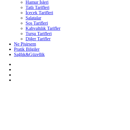
Hamur İşleri
Tatlı Tarifleri
İçecek Tarifleri
Salatalar
Sos Tarifleri
Kahvaltılık Tarifler
Turşu Tarifleri
Diğer Tarifler
Ne Pişirsem
Pratik Bilgiler
Sağlık&Güzellik