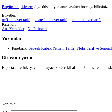
Bugün ne pişirsem
diye düşünüyorsanız sayfamı inceleyebilirsiniz.
Etiketler:
nefis mücver tarifi
·
patatesli mücver tarifi
·
pratik mücver tarifi
Kategori:
Ana Yemekler
·
Ne Pişirsem
Yorumlar
Pingback:
Sebzeli Kabak Yemeği Tarifi - Nefis Tarif ve Sunuml
Bir yanıt yazın
E-posta adresiniz yayınlanmayacak.
Gerekli alanlar
*
ile işaretlenmişl
Yorum
*