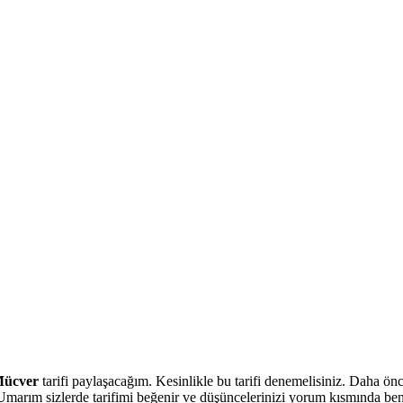
Mücver
tarifi paylaşacağım. Kesinlikle bu tarifi denemelisiniz. Daha ö
 Umarım sizlerde tarifimi beğenir ve düşüncelerinizi yorum kısmında beni