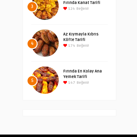
Fırında Kanat Tarifi
3
124
Beğeni!
Az Kıymayla Kıbrıs
Köfte Tarifi
4
174
Beğeni!
Fırında En Kolay Ana
Yemek Tarifi
5
147
Beğeni!