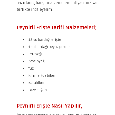
hazırlanır, hangi malzemelere ihtiyacımız var
birlikte inceleyelim.
Peynirli Erişte Tarifi Malzemeleri;
1,5 su bardağı erişte
1 su bardağı beyaz peynir
Tereyağı
Zeytinyağı
Tuz
Kırmızı toz biber
Karabiber
Taze Soğan
Peynirli Erişte Nasıl Yapılır;