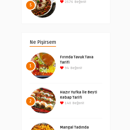
2576
Beğeni!
5
Ne Pişirsem
Fırında Tavuk Tava
Tarifi
1
94
Beğeni!
Hazır Yufka İle Beyti
Kebap Tarifi
2
140
Beğeni!
Mangal Tadında