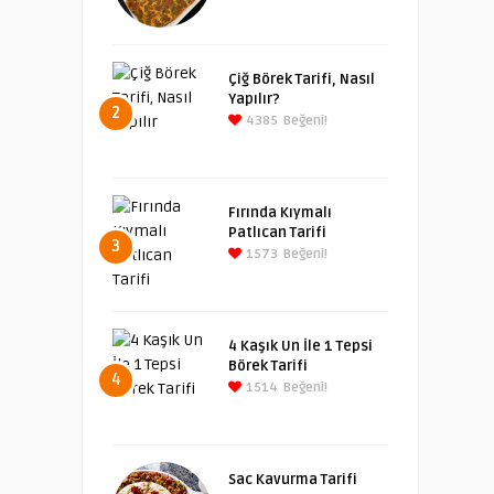
Çiğ Börek Tarifi, Nasıl
Yapılır?
2
4385
Beğeni!
Fırında Kıymalı
Patlıcan Tarifi
3
1573
Beğeni!
4 Kaşık Un İle 1 Tepsi
Börek Tarifi
4
1514
Beğeni!
Sac Kavurma Tarifi