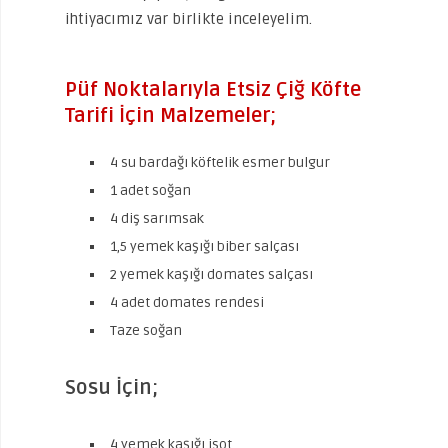
ihtiyacımız var birlikte inceleyelim.
Püf Noktalarıyla Etsiz Çiğ Köfte
Tarifi İçin Malzemeler;
4 su bardağı köftelik esmer bulgur
1 adet soğan
4 diş sarımsak
1,5 yemek kaşığı biber salçası
2 yemek kaşığı domates salçası
4 adet domates rendesi
Taze soğan
Sosu İçin;
4 yemek kaşığı isot