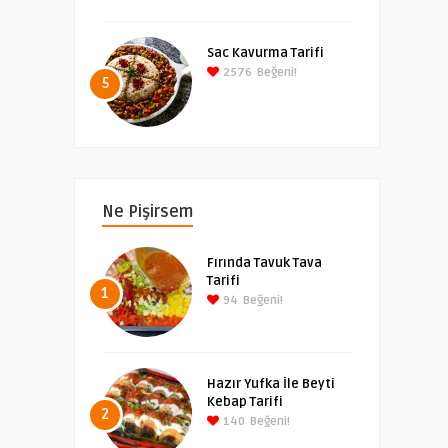
Sac Kavurma Tarifi
2576
Beğeni!
5
Ne Pişirsem
Fırında Tavuk Tava
Tarifi
1
94
Beğeni!
Hazır Yufka İle Beyti
Kebap Tarifi
2
140
Beğeni!