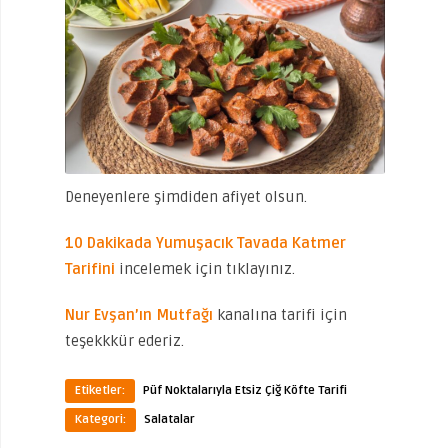
Deneyenlere şimdiden afiyet olsun.
10 Dakikada Yumuşacık Tavada Katmer
Tarifini
incelemek için tıklayınız.
Nur Evşan’ın Mutfağı
kanalına tarifi için
teşekkkür ederiz.
Etiketler:
Püf Noktalarıyla Etsiz Çiğ Köfte Tarifi
Kategori:
Salatalar