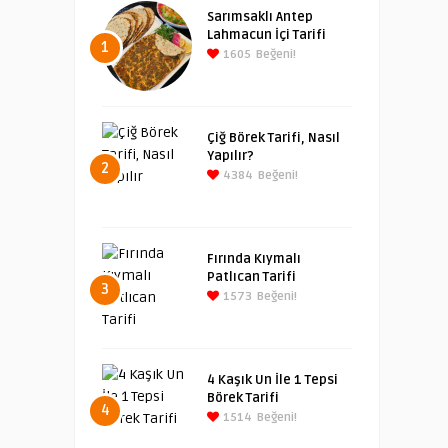
Sarımsaklı Antep
Lahmacun İçi Tarifi
1
1605
Beğeni!
Çiğ Börek Tarifi, Nasıl
Yapılır?
2
4384
Beğeni!
Fırında Kıymalı
Patlıcan Tarifi
3
1573
Beğeni!
4 Kaşık Un İle 1 Tepsi
Börek Tarifi
4
1514
Beğeni!