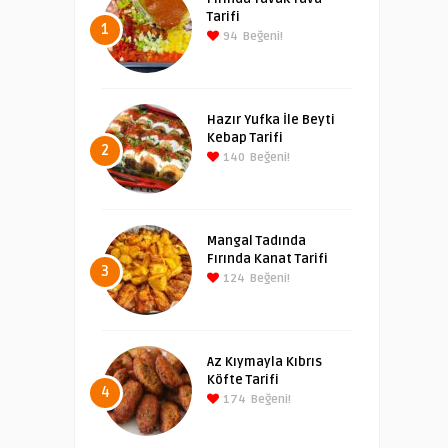
Tarifi
1
94
Beğeni!
Hazır Yufka İle Beyti
Kebap Tarifi
2
140
Beğeni!
Mangal Tadında
Fırında Kanat Tarifi
3
124
Beğeni!
Az Kıymayla Kıbrıs
Köfte Tarifi
4
174
Beğeni!