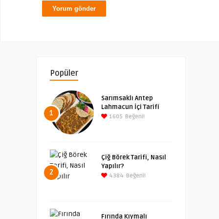
Popüler
Sarımsaklı Antep
Lahmacun İçi Tarifi
1
1605
Beğeni!
Çiğ Börek Tarifi, Nasıl
Yapılır?
2
4384
Beğeni!
Fırında Kıymalı