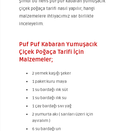
Şimdi bu nefis puf puf kabaran yumuşacık
çiçek poğaça tarifi nasıl yapılır, hangi
malzemelere ihtiyacımız var birlikte
inceleyelim.
Puf Puf Kabaran Yumuşacık
Çiçek Poğaça Tarifi İçin
Malzemeler;
2 yemek kaşığı şeker
1 paket kuru maya
1 su bardağı ılık süt
1 su bardağı ılık su
1 çay bardağı sıvı yağ
2 yumurta akı ( sarıları üzeri için
ayıralım )
6 su bardağı un