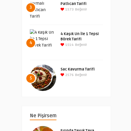
Patlıcan Tarifi
3
1573
Beğeni!
4 Kaşık Un İle 1 Tepsi
Börek Tarifi
4
1514
Beğeni!
Sac Kavurma Tarifi
2576
Beğeni!
5
Ne Pişirsem
Fırında Tavuk Tava