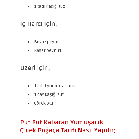
1 tatlı kaşığı tuz
İç Harcı İçin;
Beyaz peynir
Kaşar peyniri
Üzeri İçin;
1 adet yumurta sarısı
1 çay kaşığı süt
Çörek otu
Puf Puf Kabaran Yumuşacık
Çiçek Poğaça Tarifi Nasıl Yapılır;